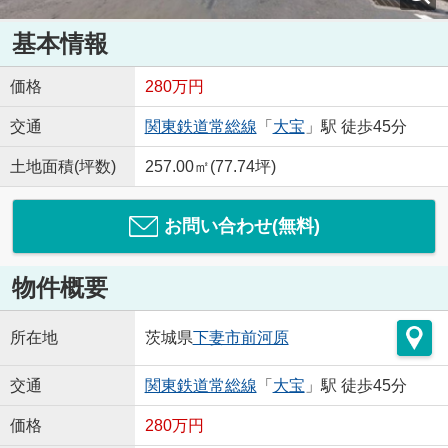
基本情報
価格
280万円
交通
関東鉄道常総線
「
大宝
」駅 徒歩45分
土地面積(坪数)
257.00㎡(77.74坪)
お問い合わせ(無料)
物件概要
所在地
茨城県
下妻市
前河原
交通
関東鉄道常総線
「
大宝
」駅 徒歩45分
価格
280万円