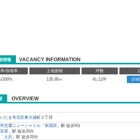
VACANCY INFORMATION
画情報
率/容積率
土地面積
坪数
%/200%
135.95㎡
41.12坪
詳細
OVERVIEW
要
いたま市北区
東大成町
２丁目
市交通ニューシャトル
「
加茂宮
」駅 徒歩9分
宮原
」駅 徒歩20分
「
土呂
」駅 徒歩20分