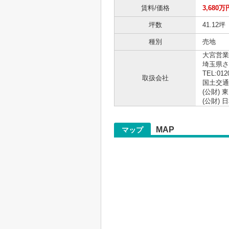
賃料/価格
3,680万
坪数
41.12坪
種別
売地
大宮営業
埼玉県さ
TEL:012
取扱会社
国土交通大
(公財)
(公財)
MAP
マップ