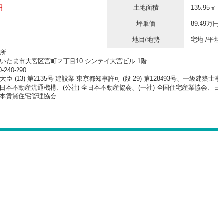
円
土地面積
135.95㎡
坪単価
89.49万
地目/地勢
宅地 /平
所
いたま市大宮区宮町２丁目10 シンテイ大宮ビル 1階
0-240-290
臣 (13) 第2135号 建設業 東京都知事許可 (般-29) 第128493号、一級建築
 東日本不動産流通機構、(公社) 全日本不動産協会、(一社) 全国住宅産業協
 日本賃貸住宅管理協会