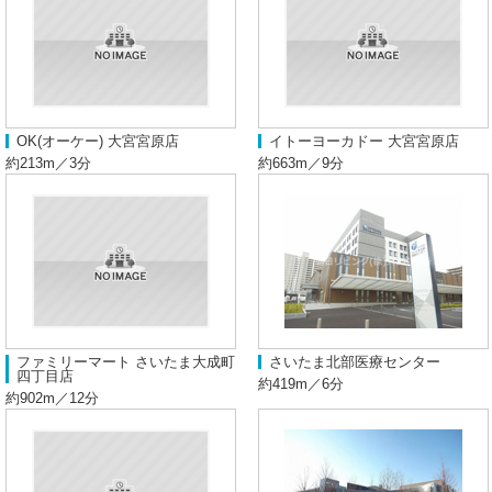
OK(オーケー) 大宮宮原店
イトーヨーカドー 大宮宮原店
約213m／3分
約663m／9分
ファミリーマート さいたま大成町
さいたま北部医療センター
四丁目店
約419m／6分
約902m／12分