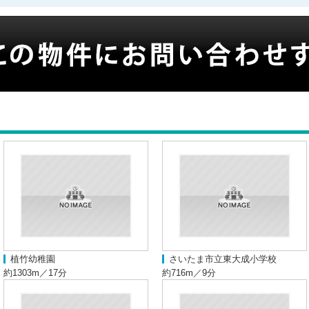
植竹幼稚園
さいたま市立東大成小学校
約1303m／17分
約716m／9分