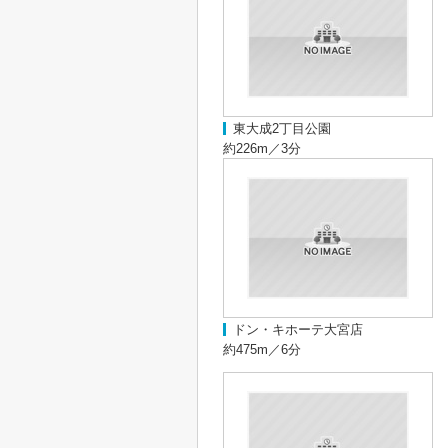
東大成2丁目公園
約226m／3分
ドン・キホーテ大宮店
約475m／6分