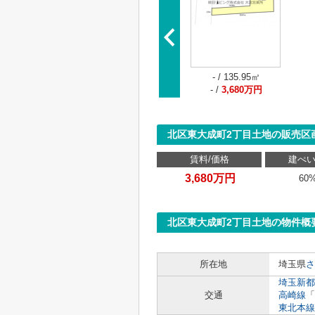
- / 135.95㎡
- /
3,680万円
北区東大成町2丁目土地の販売区
賃料/価格
建ぺい
3,680万円
60
北区東大成町2丁目土地の物件概
所在地
埼玉県
さ
埼玉新都
交通
高崎線
「
東北本線