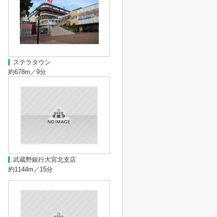
ステラタウン
約678m／9分
武蔵野銀行大宮北支店
約1144m／15分