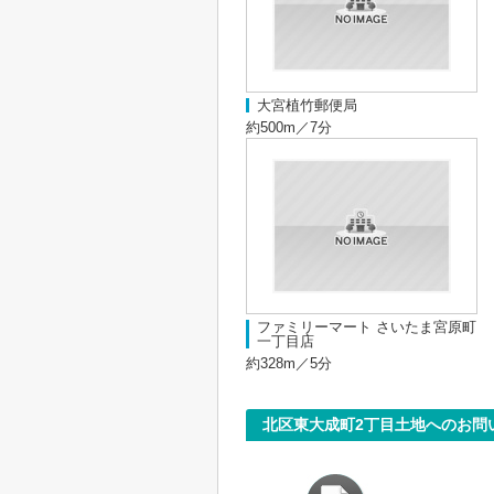
大宮植竹郵便局
約500m／7分
ファミリーマート さいたま宮原町
一丁目店
約328m／5分
北区東大成町2丁目土地へのお問