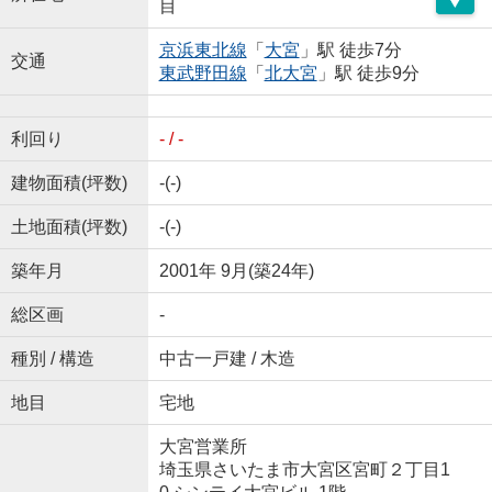
目
京浜東北線
「
大宮
」駅 徒歩7分
交通
東武野田線
「
北大宮
」駅 徒歩9分
利回り
- / -
建物面積(坪数)
-(-)
土地面積(坪数)
-(-)
築年月
2001年 9月(築24年)
総区画
-
種別 / 構造
中古一戸建 / 木造
地目
宅地
大宮営業所
埼玉県さいたま市大宮区宮町２丁目1