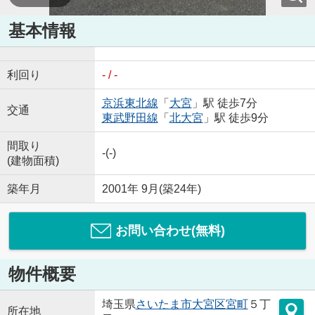
基本情報
利回り
- / -
京浜東北線
「
大宮
」駅 徒歩7分
交通
東武野田線
「
北大宮
」駅 徒歩9分
間取り
-(-)
(建物面積)
築年月
2001年 9月(築24年)
お問い合わせ(無料)
物件概要
埼玉県
さいたま市大宮区
宮町
５丁
所在地