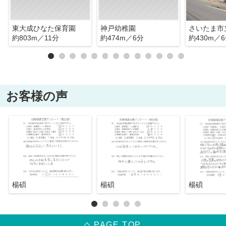
東大成ひなた保育園
神戸幼稚園
約803m／11分
約474m／6分
約430m／
お客様の声
楊碩
楊碩
楊碩
PAGE TOP