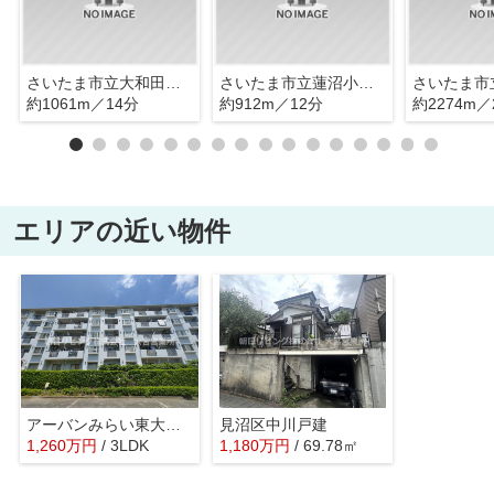
さいたま市立大和田保育園
さいたま市立蓮沼小学校
約1061m／14分
約912m／12分
約2274m／
エリアの近い物件
アーバンみらい東大宮東三番街
見沼区中川戸建
1,260
万
円
/ 3LDK
1,180
万
円
/ 69.78㎡