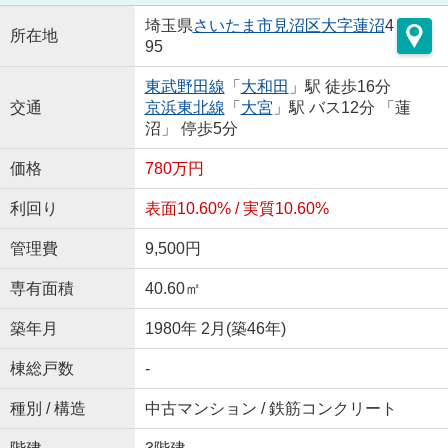
埼玉県
さいたま市見沼区
大字蓮沼
4
所在地
95
東武野田線
「
大和田
」駅 徒歩16分
交通
京浜東北線
「
大宮
」駅 バス12分 「蓮
沼」 停歩5分
価格
780万円
利回り
表面10.60% / 実質10.60%
管理費
9,500円
専有面積
40.60㎡
築年月
1980年 2月(築46年)
棟総戸数
-
種別 / 構造
中古マンション / 鉄筋コンクリート