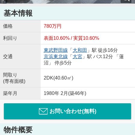
基本情報
価格
780万円
利回り
表面10.60% / 実質10.60%
東武野田線
「
大和田
」駅 徒歩16分
交通
京浜東北線
「
大宮
」駅 バス12分 「蓮
沼」 停歩5分
間取り
2DK(40.60㎡)
(専有面積)
築年月
1980年 2月(築46年)
お問い合わせ(無料)
物件概要