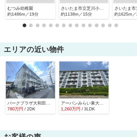
むつみ幼稚園
さいたま市立芝川小学校
約1486m／19分
約1138m／15分
約1625m／
エリアの近い物件
パークプラザ大和田マンション
アーバンみらい東大宮東三番街
780
万
円
/ 2DK
1,260
万
円
/ 3LDK
お客様の声