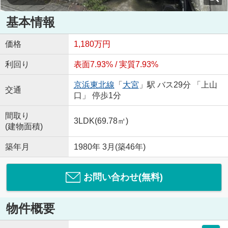
基本情報
価格
1,180万円
利回り
表面7.93% / 実質7.93%
京浜東北線
「
大宮
」駅 バス29分 「上山
交通
口」 停歩1分
間取り
3LDK(69.78㎡)
(建物面積)
築年月
1980年 3月(築46年)
お問い合わせ(無料)
物件概要