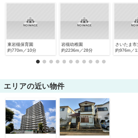
東岩槻保育園
岩槻幼稚園
約770m／10分
約2236m／28分
約976m／1
エリアの近い物件