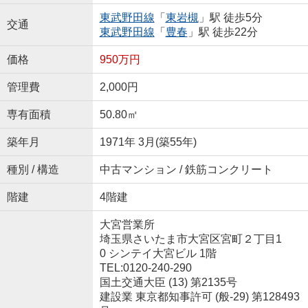
東武野田線
「
東岩槻
」駅 徒歩5分
交通
東武野田線
「
豊春
」駅 徒歩22分
価格
950万円
管理費
2,000円
専有面積
50.80㎡
築年月
1971年 3月(築55年)
種別 / 構造
中古マンション / 鉄筋コンクリート
階建
4階建
大宮営業所
埼玉県さいたま市大宮区宮町２丁目1
0 シンテイ大宮ビル 1階
TEL:0120-240-290
国土交通大臣 (13) 第2135号
建設業 東京都知事許可 (般-29) 第128493