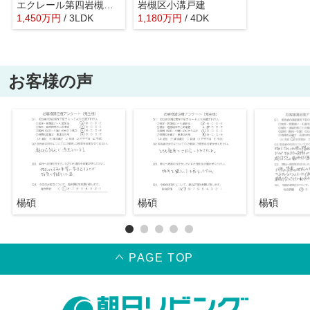
エクレール第四岩槻／初めての購入・リフォームもお任せください
岩槻区小溝戸建
1,450
万
円
/ 3LDK
1,180
万
円
/ 4DK
お客様の声
楊碩
楊碩
楊碩
PAGE TOP