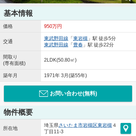
基本情報
価格
950万円
東武野田線
「
東岩槻
」駅 徒歩5分
交通
東武野田線
「
豊春
」駅 徒歩22分
間取り
2LDK(50.80㎡)
(専有面積)
築年月
1971年 3月(築55年)
お問い合わせ(無料)
物件概要
埼玉県
さいたま市岩槻区
東岩槻
４
所在地
丁目11-3