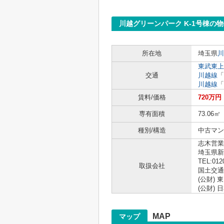
川越グリーンパーク K-1号棟の
所在地
埼玉県
川
東武東上
交通
川越線
「
川越線
「
賃料/価格
720万円
専有面積
73.06㎡
種別/構造
中古マン
志木営業
埼玉県新
TEL:012
取扱会社
国土交通大
(公財)
(公財)
MAP
マップ