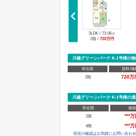
3LDK / 73.06㎡
2階 /
720万円
川越グリーンパーク K-1号棟の
所在階
賃料/価
720万
2階
川越グリーンパーク K-1号棟の
所在階
価格
***
2階
***
4階
現況の確認はお気軽にお問い合わ