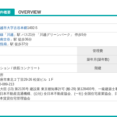
OVERVIEW
物件概要
越市
大字古谷本郷
1492-5
線
「
川越
」駅 バス21分 「川越グリーンパーク」 停歩5分
南古谷
」駅 徒歩36分
指扇
」駅 徒歩37分
管理費
築年月(築年数)
ション / 鉄筋コンクリート
階建
所
座市東北２丁目29-26 松栄ビル １F
0-089-213
臣 (13) 第2135号 建設業 東京都知事許可 (般-29) 第128493号、一級建築
 東日本不動産流通機構、(公社) 全日本不動産協会、(一社) 全国住宅産業協
 日本賃貸住宅管理協会