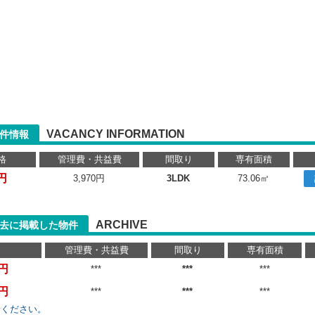
VACANCY INFORMATION
物件情報
格
管理費・共益費
間取り
専有面積
円
3,970円
3LDK
73.06㎡
ARCHIVE
過去に掲載した物件
管理費・共益費
間取り
専有面積
万円
***
***
***
万円
***
***
***
せください。