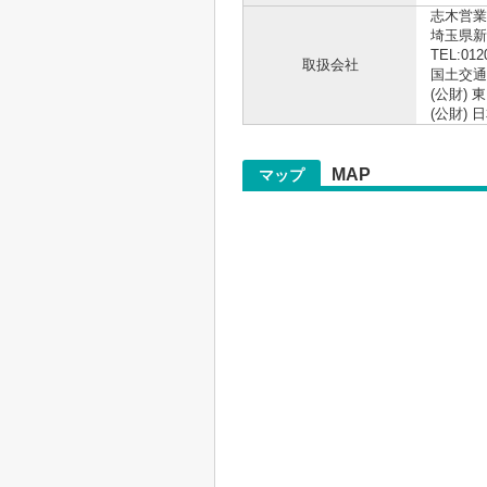
志木営業
埼玉県新
TEL:012
取扱会社
国土交通大
(公財)
(公財)
MAP
マップ