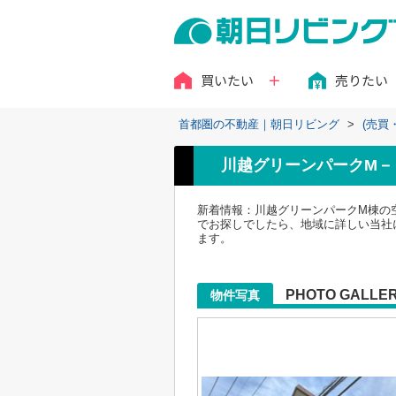
買いたい
売りたい
首都圏の不動産｜朝日リビング
>
(売買
川越グリーンパークM－
新着情報：川越グリーンパークM棟の
でお探しでしたら、地域に詳しい当社
ます。
PHOTO GALLE
物件写真