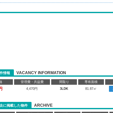
VACANCY INFORMATION
件情報
格
管理費・共益費
間取り
専有面積
円
4,470円
3LDK
81.87㎡
ARCHIVE
去に掲載した物件