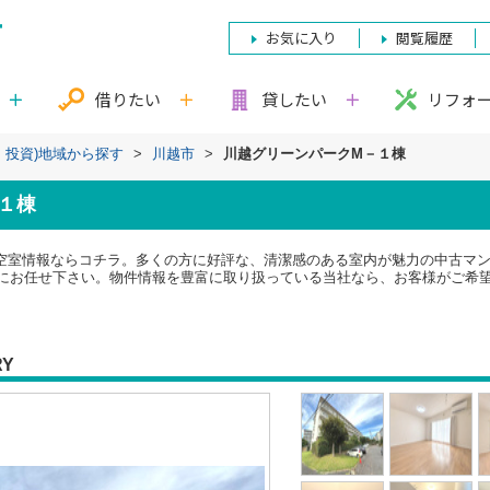
お気に入り
閲覧履歴
借りたい
貸したい
リフォ
・投資)地域から探す
>
川越市
>
川越グリーンパークM－１棟
１棟
空室情報ならコチラ。多くの方に好評な、清潔感のある室内が魅力の中古マ
にお任せ下さい。物件情報を豊富に取り扱っている当社なら、お客様がご希
RY