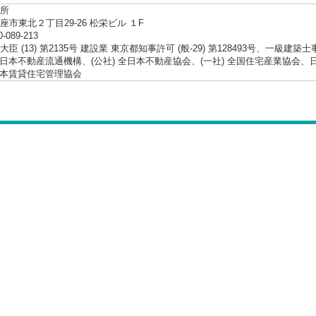
所
座市東北２丁目29-26 松栄ビル １F
0-089-213
臣 (13) 第2135号 建設業 東京都知事許可 (般-29) 第128493号、一級建築
 東日本不動産流通機構、(公社) 全日本不動産協会、(一社) 全国住宅産業協
 日本賃貸住宅管理協会