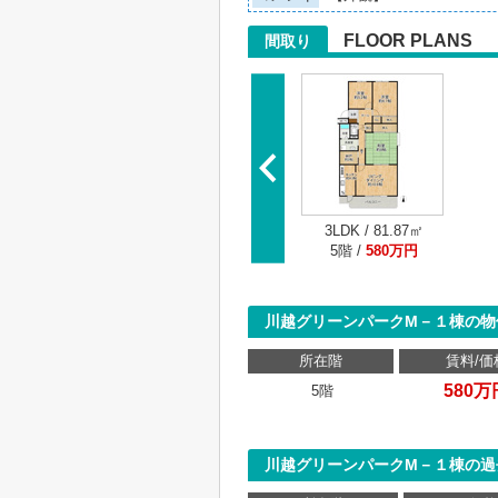
FLOOR PLANS
間取り
3LDK / 81.87㎡
5階 /
580万円
川越グリーンパークM－１棟の物
所在階
賃料/価
580万
5階
川越グリーンパークM－１棟の過