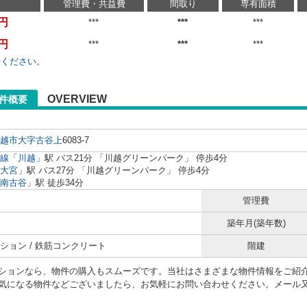
管理費・共益費
間取り
専有面積
万円
***
***
***
万円
***
***
***
せください。
OVERVIEW
件概要
越市
大字古谷上
6083‐7
線
「
川越
」駅 バス21分 「川越グリーンパーク」 停歩4分
大宮
」駅 バス27分 「川越グリーンパーク」 停歩4分
南古谷
」駅 徒歩34分
管理費
築年月(築年数)
ション / 鉄筋コンクリート
階建
ションなら、物件の購入もスムーズです。当社はさまざまな物件情報をご紹
気になる物件などございましたら、お気軽にお問い合わせください。メール