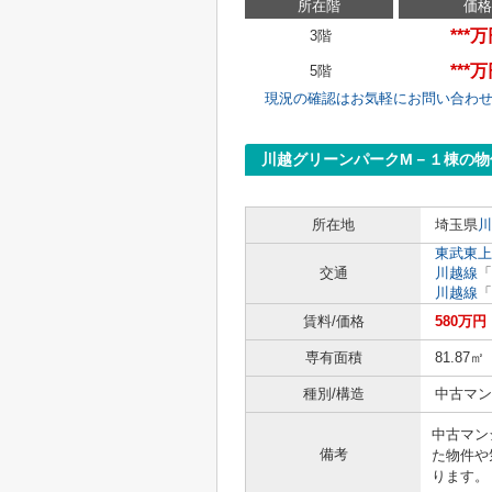
所在階
価格
***
3階
***
5階
現況の確認はお気軽にお問い合わ
川越グリーンパークM－１棟の物
所在地
埼玉県
川
東武東上
交通
川越線
「
川越線
「
賃料/価格
580万円
専有面積
81.87㎡
種別/構造
中古マン
中古マン
備考
た物件や
ります。