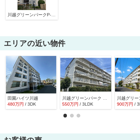
川越グリーンパークP-1号棟
エリアの近い物件
田園ハイツ川越
川越グリーンパーク L-1号棟
480
万
円
/ 3DK
550
万
円
/ 3LDK
900
万
円
/ 