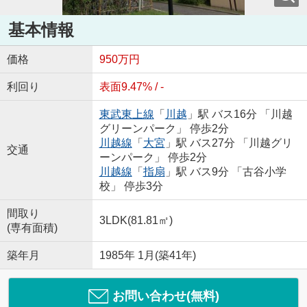
基本情報
価格
950万円
利回り
表面9.47% / -
東武東上線
「
川越
」駅 バス16分 「川越
グリーンパーク」 停歩2分
川越線
「
大宮
」駅 バス27分 「川越グリ
交通
ーンパーク」 停歩2分
川越線
「
指扇
」駅 バス9分 「古谷小学
校」 停歩3分
間取り
3LDK(81.81㎡)
(専有面積)
築年月
1985年 1月(築41年)
お問い合わせ(無料)