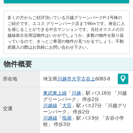
多くの方からご好評頂いている川越グリーンパークP-1号棟の
ご紹介です。エコス グリーンパーク店まで86mです。身近に人
を感じることができる中古マンションです。当社オススメの川
越線南古谷周辺物件はいかがでしょうか。多数の物件を取り扱
っているので、きっとご希望の物件が見つかるでしょう。不動
産購入の際はお気軽にお問い合わせ下さい。
物件概要
所在地
埼玉県
川越市
大字古谷上
6083-8
東武東上線
「
川越
」駅 バス16分 「川越
グリーンパーク」 停歩2分
川越線
「
大宮
」駅 バス27分 「川越グリ
交通
ーンパーク」 停歩2分
川越線
「
指扇
」駅 バス9分 「古谷小学
校」 停歩3分