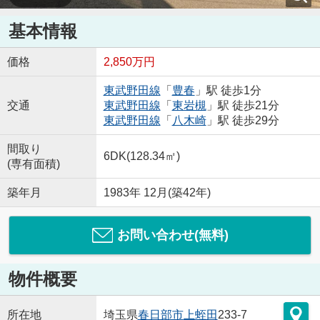
基本情報
価格
2,850万円
東武野田線
「
豊春
」駅 徒歩1分
交通
東武野田線
「
東岩槻
」駅 徒歩21分
東武野田線
「
八木崎
」駅 徒歩29分
間取り
6DK(128.34㎡)
(専有面積)
築年月
1983年 12月(築42年)
お問い合わせ(無料)
物件概要
所在地
埼玉県
春日部市
上蛭田
233-7