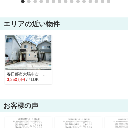
エリアの近い物件
春日部市大場中古一戸建て
3,350
万
円
/ 4LDK
お客様の声