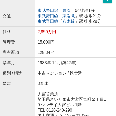
東武野田線
「
豊春
」駅 徒歩1分
交通
東武野田線
「
東岩槻
」駅 徒歩21分
東武野田線
「
八木崎
」駅 徒歩29分
価格
2,850万円
管理費
15,000円
専有面積
128.34㎡
築年月
1983年 12月(築42年)
種別 / 構造
中古マンション / 鉄骨造
階建
3階建
大宮営業所
埼玉県さいたま市大宮区宮町２丁目1
0 シンテイ大宮ビル 1階
TEL:0120-240-290
国土交通大臣 (13) 第2135号