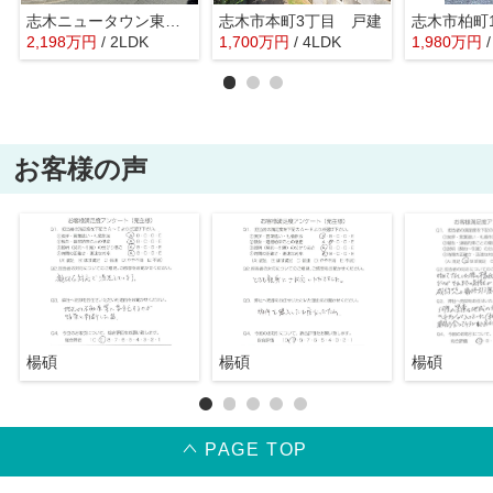
志木ニュータウン東の森壱番街6号棟
志木市本町3丁目 戸建
志木市柏町
2,198
万
円
/ 2LDK
1,700
万
円
/ 4LDK
1,980
万
円
お客様の声
楊碩
楊碩
楊碩
PAGE TOP