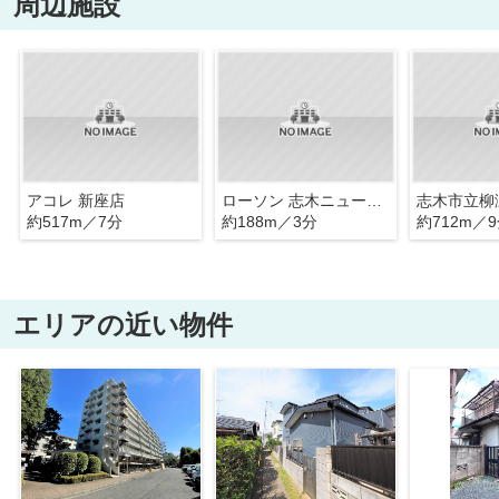
周辺施設
アコレ 新座店
ローソン 志木ニュータウン店
志木市立柳
約517m／7分
約188m／3分
約712m／
エリアの近い物件