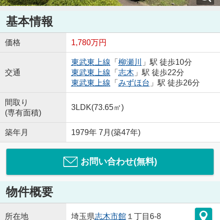
基本情報
価格
1,780万円
東武東上線
「
柳瀬川
」駅 徒歩10分
交通
東武東上線
「
志木
」駅 徒歩22分
東武東上線
「
みずほ台
」駅 徒歩26分
間取り
3LDK(73.65㎡)
(専有面積)
築年月
1979年 7月(築47年)
お問い合わせ(無料)
物件概要
所在地
埼玉県
志木市
館
１丁目6-8