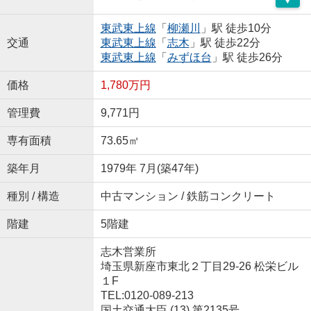
東武東上線
「
柳瀬川
」駅 徒歩10分
交通
東武東上線
「
志木
」駅 徒歩22分
東武東上線
「
みずほ台
」駅 徒歩26分
価格
1,780万円
管理費
9,771円
専有面積
73.65㎡
築年月
1979年 7月(築47年)
種別 / 構造
中古マンション / 鉄筋コンクリート
階建
5階建
志木営業所
埼玉県新座市東北２丁目29-26 松栄ビル
１F
TEL:0120-089-213
国土交通大臣 (13) 第2135号