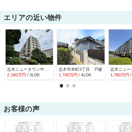
エリアの近い物件
志木ニュータウン中央の森弐番街4号棟
志木市本町3丁目 戸建
2,180
万
円
/ 3LDK
1,700
万
円
/ 4LDK
1,780
万
円
お客様の声