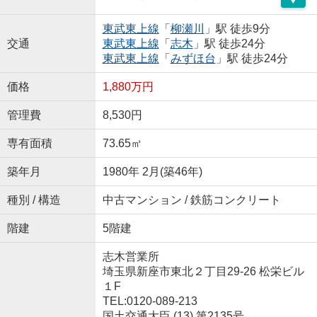
東武東上線
「
柳瀬川
」駅 徒歩9分
交通
東武東上線
「
志木
」駅 徒歩24分
東武東上線
「
みずほ台
」駅 徒歩24分
価格
1,880万円
管理費
8,530円
専有面積
73.65㎡
築年月
1980年 2月(築46年)
種別 / 構造
中古マンション / 鉄筋コンクリート
階建
5階建
志木営業所
埼玉県新座市東北２丁目29-26 松栄ビル
１F
TEL:0120-089-213
国土交通大臣 (13) 第2135号