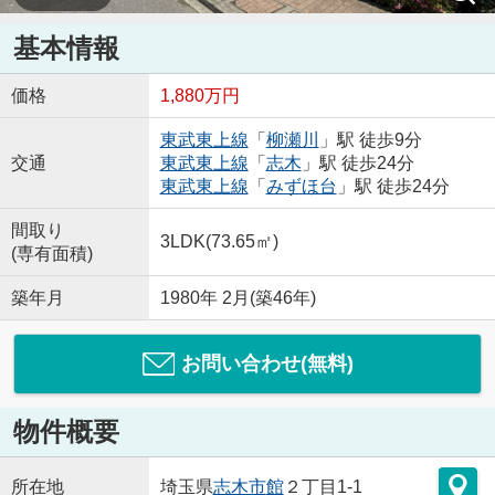
基本情報
価格
1,880万円
東武東上線
「
柳瀬川
」駅 徒歩9分
交通
東武東上線
「
志木
」駅 徒歩24分
東武東上線
「
みずほ台
」駅 徒歩24分
間取り
3LDK(73.65㎡)
(専有面積)
築年月
1980年 2月(築46年)
お問い合わせ(無料)
物件概要
所在地
埼玉県
志木市
館
２丁目1-1