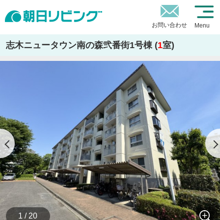
お問い合わせ
Menu
志木ニュータウン南の森弐番街1号棟 (
1
室)
1 / 20