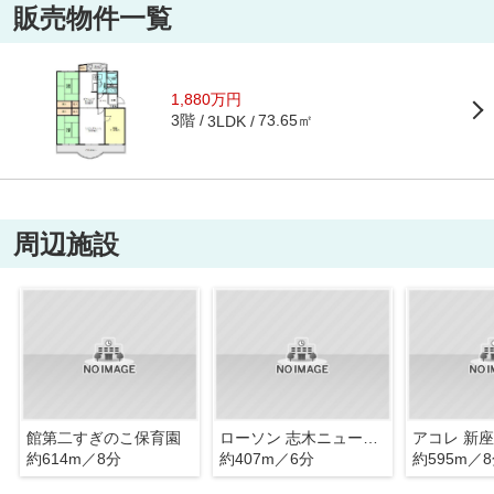
販売物件一覧
1,880万円
3階
73.65㎡
3LDK
周辺施設
館第二すぎのこ保育園
ローソン 志木ニュータウン店
アコレ 新
約614m／8分
約407m／6分
約595m／