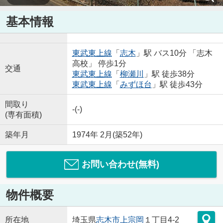
基本情報
東武東上線
「
志木
」駅 バス10分 「志木
高校」 停歩1分
交通
東武東上線
「
柳瀬川
」駅 徒歩38分
東武東上線
「
みずほ台
」駅 徒歩43分
間取り
-(-)
(専有面積)
築年月
1974年 2月(築52年)
お問い合わせ(無料)
物件概要
所在地
埼玉県
志木市
上宗岡
１丁目4-2