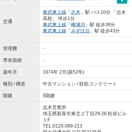
東武東上線
「
志木
」駅 バス10分 「志木
高校」 停歩1分
交通
東武東上線
「
柳瀬川
」駅 徒歩38分
東武東上線
「
みずほ台
」駅 徒歩43分
管理費
-
専有面積
-
築年月
1974年 2月(築52年)
種別 / 構造
中古マンション / 鉄筋コンクリート
階建
5階建
志木営業所
埼玉県新座市東北２丁目29-26 松栄ビル
１F
TEL:0120-089-213