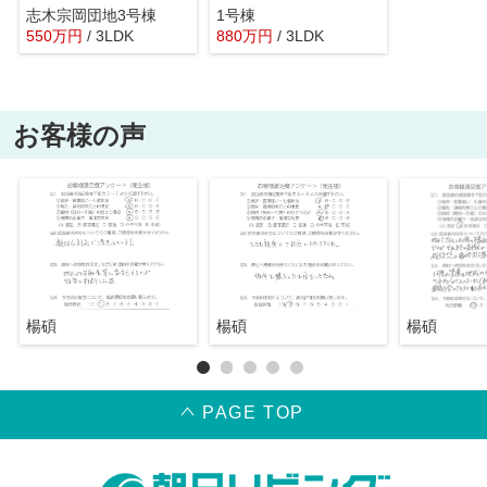
志木宗岡団地3号棟
1号棟
550
万
円
/ 3LDK
880
万
円
/ 3LDK
お客様の声
楊碩
楊碩
楊碩
PAGE TOP