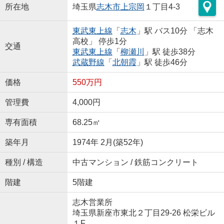
所在地
埼玉県
志木市
上宗岡
１丁目4-3
東武東上線
「
志木
」駅 バス10分 「志木
高校」 停歩1分
交通
東武東上線
「
柳瀬川
」駅 徒歩38分
武蔵野線
「
北朝霞
」駅 徒歩46分
価格
550万円
管理費
4,000円
専有面積
68.25㎡
築年月
1974年 2月(築52年)
種別 / 構造
中古マンション / 鉄筋コンクリート
階建
5階建
志木営業所
埼玉県新座市東北２丁目29-26 松栄ビル
１F