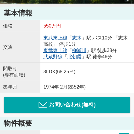
基本情報
価格
550万円
東武東上線
「
志木
」駅 バス10分 「志木
高校」 停歩1分
交通
東武東上線
「
柳瀬川
」駅 徒歩38分
武蔵野線
「
北朝霞
」駅 徒歩46分
間取り
3LDK(68.25㎡)
(専有面積)
築年月
1974年 2月(築52年)
お問い合わせ(無料)
物件概要