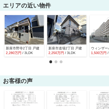
エリアの近い物件
新座市野寺2丁目 戸建
新座市道場2丁目 戸建
ウィンザー
2,280
万
円
/ 3LDK
2,250
万
円
/ 3LDK
1,500
万
円
お客様の声