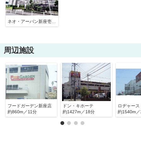
ネオ・アーバン新座壱番館
周辺施設
フードガーデン新座店
ドン・キホーテ
ロヂャース
約860m／11分
約1427m／18分
約1540m／