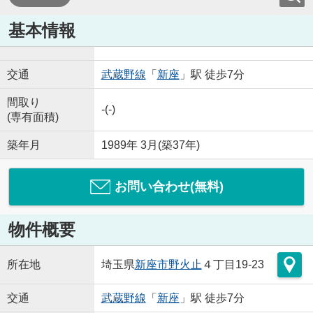
基本情報
交通
武蔵野線
「
新座
」駅 徒歩7分
間取り
-(-)
(専有面積)
築年月
1989年 3月(築37年)
お問い合わせ(無料)
物件概要
所在地
埼玉県
新座市
野火止
４丁目19-23
交通
武蔵野線
「
新座
」駅 徒歩7分