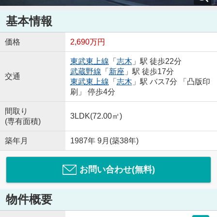
基本情報
価格
2,690万円
東武東上線
「
志木
」駅 徒歩22分
武蔵野線
「
新座
」駅 徒歩17分
交通
東武東上線
「
志木
」駅 バス7分 「凸版印
刷」 停歩4分
間取り
3LDK(72.00㎡)
(専有面積)
築年月
1987年 9月(築38年)
お問い合わせ(無料)
物件概要