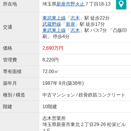
所在地
埼玉県
新座市
野火止
７丁目18-13
東武東上線
「
志木
」駅 徒歩22分
武蔵野線
「
新座
」駅 徒歩17分
交通
東武東上線
「
志木
」駅 バス7分 「凸版印
刷」 停歩4分
価格
2,690万円
管理費
8,220円
専有面積
72.00㎡
築年月
1987年 9月(築38年)
種別 / 構造
中古マンション / 鉄骨鉄筋コンクリート
階建
10階建
志木営業所
埼玉県新座市東北２丁目29-26 松栄ビル
１F