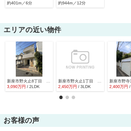
約401m／6分
約944m／12分
エリアの近い物件
新座市野火止8丁目 戸建
新座市野火止1丁目 戸建
新座市野寺
3,090
万
円
/ 2LDK
2,450
万
円
/ 3LDK
2,400
万
円
お客様の声