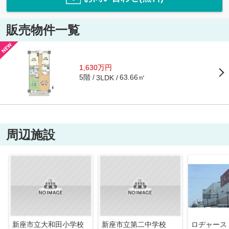
販売物件一覧
1,630万円
5階
63.66㎡
3LDK
周辺施設
新座市立大和田小学校
新座市立第二中学校
ロヂャース