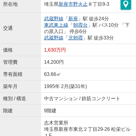
所在地
埼玉県
新座市
野火止
８丁目9-3
武蔵野線
「
新座
」駅 徒歩24分
東武東上線
「
朝霞台
」駅 バス10分 「下
交通
の原入口」 停歩6分
武蔵野線
「
北朝霞
」駅 徒歩33分
価格
1,630万円
管理費
14,200円
専有面積
63.66㎡
築年月
1995年 2月(築31年)
種別 / 構造
中古マンション / 鉄筋コンクリート
階建
9階建
志木営業所
埼玉県新座市東北２丁目29-26 松栄ビル
１F