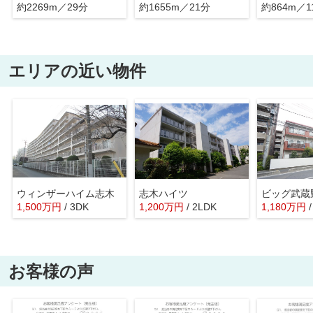
約2269m／29分
約1655m／21分
約864m／1
エリアの近い物件
ウィンザーハイム志木
志木ハイツ
1,500
万
円
/ 3DK
1,200
万
円
/ 2LDK
1,180
万
円
お客様の声