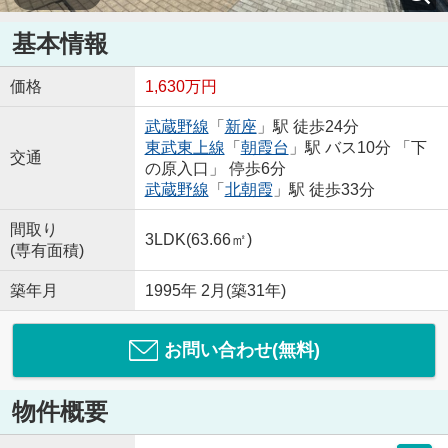
基本情報
価格
1,630万円
武蔵野線
「
新座
」駅 徒歩24分
東武東上線
「
朝霞台
」駅 バス10分 「下
交通
の原入口」 停歩6分
武蔵野線
「
北朝霞
」駅 徒歩33分
間取り
3LDK(63.66㎡)
(専有面積)
築年月
1995年 2月(築31年)
お問い合わせ(無料)
物件概要