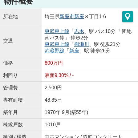
物件概要
所在地
埼玉県
新座市
新座
３丁目1-6
東武東上線
「
志木
」駅 バス10分 「団地
南バス停」 停歩2分
交通
東武東上線
「
柳瀬川
」駅 徒歩21分
武蔵野線
「
新座
」駅 徒歩26分
価格
800万円
利回り
表面9.30% / -
管理費
2,500円
専有面積
48.85㎡
築年月
1970年 9月(築55年)
棟総戸数
1010戸
種別 / 構造
中古マンション / 鉄筋コンクリート