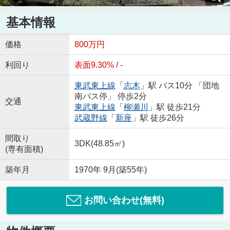
基本情報
価格
800万円
利回り
表面9.30% / -
東武東上線
「
志木
」駅 バス10分 「団地
南バス停」 停歩2分
交通
東武東上線
「
柳瀬川
」駅 徒歩21分
武蔵野線
「
新座
」駅 徒歩26分
間取り
3DK(48.85㎡)
(専有面積)
築年月
1970年 9月(築55年)
お問い合わせ(無料)