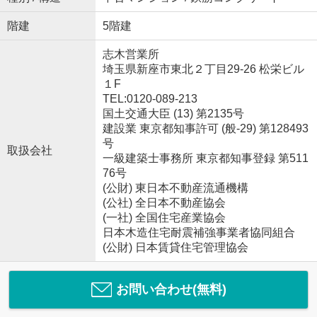
階建
5階建
志木営業所
埼玉県新座市東北２丁目29-26 松栄ビル
１F
TEL:0120-089-213
国土交通大臣 (13) 第2135号
建設業 東京都知事許可 (般-29) 第128493
号
取扱会社
一級建築士事務所 東京都知事登録 第511
76号
(公財) 東日本不動産流通機構
(公社) 全日本不動産協会
(一社) 全国住宅産業協会
日本木造住宅耐震補強事業者協同組合
(公財) 日本賃貸住宅管理協会
お問い合わせ(無料)