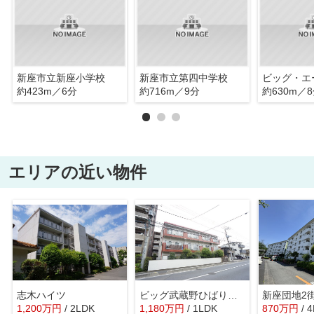
新座市立新座小学校
新座市立第四中学校
約423m／6分
約716m／9分
約630m／
エリアの近い物件
志木ハイツ
ビッグ武蔵野ひばりが丘61期
新座団地2
1,200
万
円
/ 2LDK
1,180
万
円
/ 1LDK
870
万
円
/ 