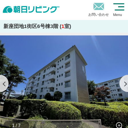
お問い合わせ
Menu
新座団地1街区6号棟3階 (
1
室)
1 / 7