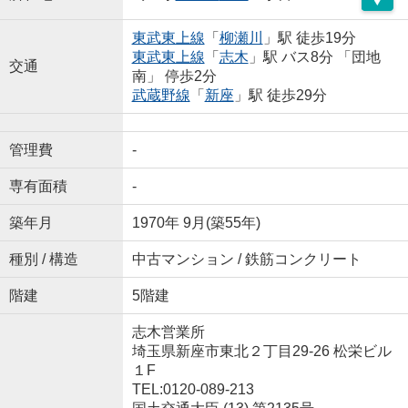
東武東上線
「
柳瀬川
」駅 徒歩19分
東武東上線
「
志木
」駅 バス8分 「団地
交通
南」 停歩2分
武蔵野線
「
新座
」駅 徒歩29分
管理費
-
専有面積
-
築年月
1970年 9月(築55年)
種別 / 構造
中古マンション / 鉄筋コンクリート
階建
5階建
志木営業所
埼玉県新座市東北２丁目29-26 松栄ビル
１F
TEL:0120-089-213