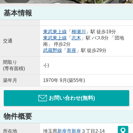
基本情報
東武東上線
「
柳瀬川
」駅 徒歩19分
東武東上線
「
志木
」駅 バス8分 「団地
交通
南」 停歩2分
武蔵野線
「
新座
」駅 徒歩29分
間取り
-(-)
(専有面積)
築年月
1970年 9月(築55年)
お問い合わせ(無料)
物件概要
所在地
埼玉県
新座市
新座
３丁目2-14