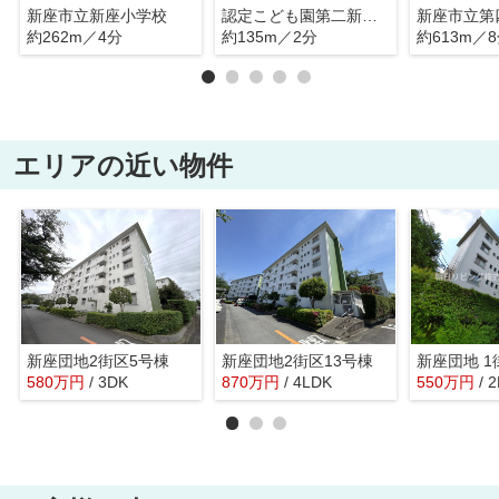
新座市立新座小学校
認定こども園第二新座幼稚園
新座市立第
約262m／4分
約135m／2分
約613m／
エリアの近い物件
新座団地2街区5号棟
新座団地2街区13号棟
新座団地 1
580
万
円
/ 3DK
870
万
円
/ 4LDK
550
万
円
/ 