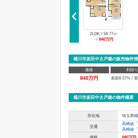
2LDK / 58.77㎡
- /
840万円
桶川市坂田中古戸建の販売物件情
価格
利回
840万円
表面8.57% / 
桶川市坂田中古戸建の物件概要
所在地
埼玉県
桶
高崎線
「
交通
高崎線
「
価格
840万円