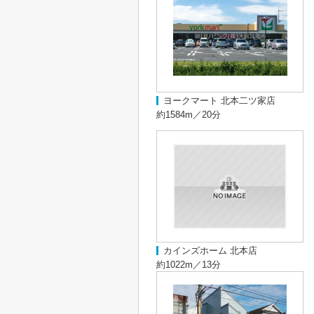
ヨークマート 北本二ツ家店
約1584m／20分
カインズホーム 北本店
約1022m／13分