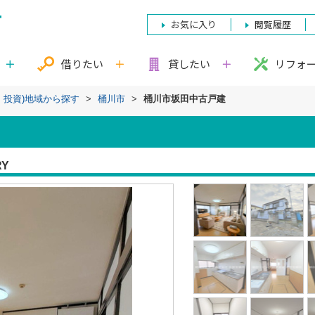
お気に入り
閲覧履歴
借りたい
貸したい
リフォ
・投資)地域から探す
>
桶川市
>
桶川市坂田中古戸建
RY