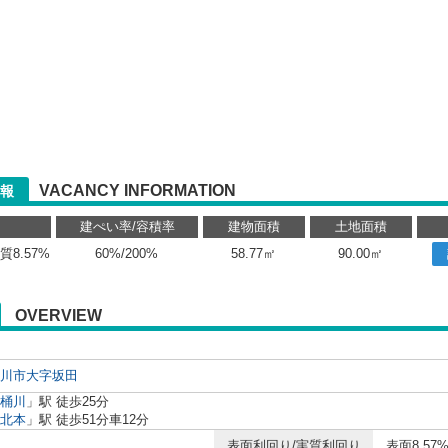
VACANCY INFORMATION
報
り
建ぺい率/容積率
建物面積
土地面積
実質8.57%
60%/200%
58.77㎡
90.00㎡
OVERVIEW
川市
大字坂田
桶川
」駅 徒歩25分
北本
」駅 徒歩51分車12分
表面利回り/実質利回り
表面8.57%