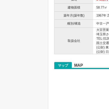
建物面積
58.77㎡
築年月(築年数)
1967年 
種別/構造
中古一戸建
大宮営業
埼玉県さ
TEL:012
取扱会社
国土交通大
(公財)
(公財)
MAP
マップ