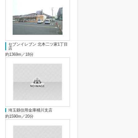
セブンイレブン 北本二ツ家1丁目
店
約1369m／18分
埼玉縣信用金庫桶川支店
約1590m／20分