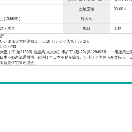
土地面積
90.00㎡
2月( 築59年 )
総区画
-
 / 木造
地目
山林
所
いたま市大宮区宮町２丁目10 シンテイ大宮ビル 1階
0-240-290
臣 (13) 第2135号 建設業 東京都知事許可 (般-29) 第128493号、一級建築
 東日本不動産流通機構、(公社) 全日本不動産協会、(一社) 全国住宅産業協
 日本賃貸住宅管理協会