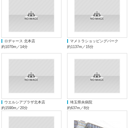
ロヂャース 北本店
マメトラショッピングパーク
約1070m／14分
約1137m／15分
ウエルシアプラザ北本店
埼玉県央病院
約1590m／20分
約637m／8分