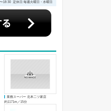
00〜18:30 定休日:毎週火曜日・水曜日
業務スーパー 北本二ツ家店
約1171m／15分