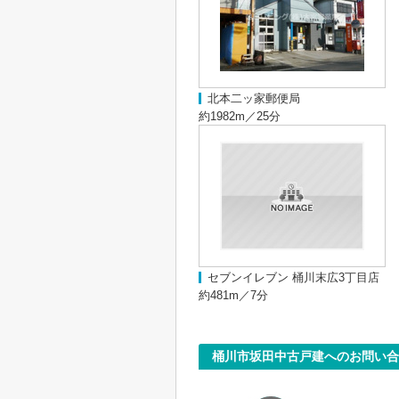
北本二ッ家郵便局
約1982m／25分
セブンイレブン 桶川末広3丁目店
約481m／7分
桶川市坂田中古戸建へのお問い合