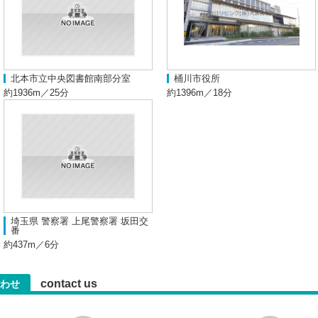
北本市立中央図書館南部分室
桶川市役所
約1936m／25分
約1396m／18分
埼玉県 警察署 上尾警察署 坂田交
番
約437m／6分
contact us
わせ