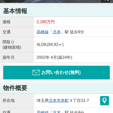
基本情報
価格
2,180万円
交通
高崎線
「
北本
」駅 徒歩9分
間取り
4LDK(94.92㎡)
(建物面積)
築年月
2002年 4月(築24年)
お問い合わせ(無料)
物件概要
所在地
埼玉県
北本市
本町
３丁目31-7
交通
高崎線
「
北本
」駅 徒歩9分