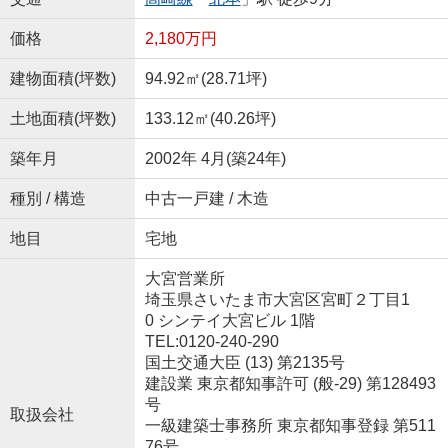
価格
2,180万円
建物面積(坪数)
94.92㎡(28.71坪)
土地面積(坪数)
133.12㎡(40.26坪)
築年月
2002年 4月(築24年)
種別 / 構造
中古一戸建 / 木造
地目
宅地
大宮営業所
埼玉県さいたま市大宮区宮町２丁目1
0 シンテイ大宮ビル 1階
TEL:0120-240-290
国土交通大臣 (13) 第2135号
建設業 東京都知事許可 (般-29) 第128493
号
取扱会社
一級建築士事務所 東京都知事登録 第511
76号