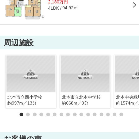
2,180万円
94.92㎡
4LDK
周辺施設
北本市立西小学校
北本市立北本中学校
北本中央緑
約997m／13分
約668m／9分
約1574m／
お客様の声