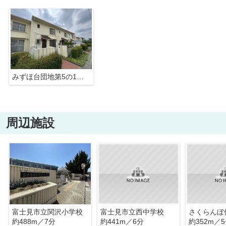
みずほ台団地第5の1号棟
周辺施設
富士見市立関沢小学校
富士見市立西中学校
さくらんぼ
約488m／7分
約441m／6分
約352m／