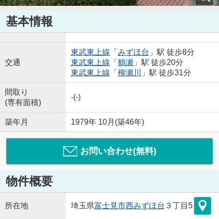
基本情報
東武東上線
「
みずほ台
」駅 徒歩8分
交通
東武東上線
「
鶴瀬
」駅 徒歩20分
東武東上線
「
柳瀬川
」駅 徒歩31分
間取り
-(-)
(専有面積)
築年月
1979年 10月(築46年)
お問い合わせ(無料)
物件概要
所在地
埼玉県
富士見市
西みずほ台
３丁目5