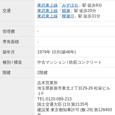
東武東上線
「
みずほ台
」駅 徒歩8分
交通
東武東上線
「
鶴瀬
」駅 徒歩20分
東武東上線
「
柳瀬川
」駅 徒歩31分
管理費
-
専有面積
-
築年月
1979年 10月(築46年)
種別 / 構造
中古マンション / 鉄筋コンクリート
階建
2階建
志木営業所
埼玉県新座市東北２丁目29-26 松栄ビル
１F
TEL:0120-089-213
国土交通大臣 (13) 第2135号
建設業 東京都知事許可 (般-29) 第128493