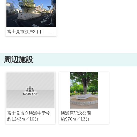
富士見市渡戸2丁目 35坪超の整形地！
周辺施設
富士見市立勝瀬中学校
勝瀬原記念公園
約1243m／16分
約970m／13分