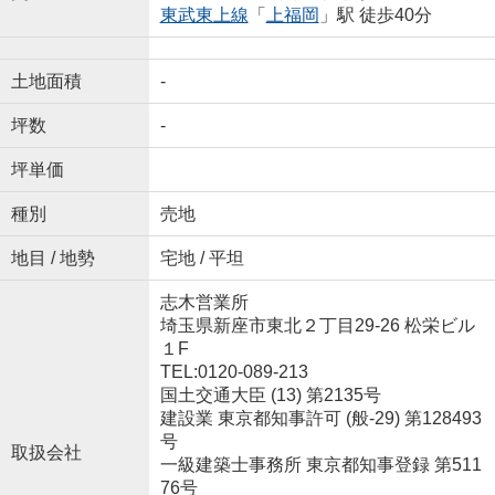
東武東上線
「
上福岡
」駅 徒歩40分
土地面積
-
坪数
-
坪単価
種別
売地
地目 / 地勢
宅地 / 平坦
志木営業所
埼玉県新座市東北２丁目29-26 松栄ビル
１F
TEL:0120-089-213
国土交通大臣 (13) 第2135号
建設業 東京都知事許可 (般-29) 第128493
号
取扱会社
一級建築士事務所 東京都知事登録 第511
76号