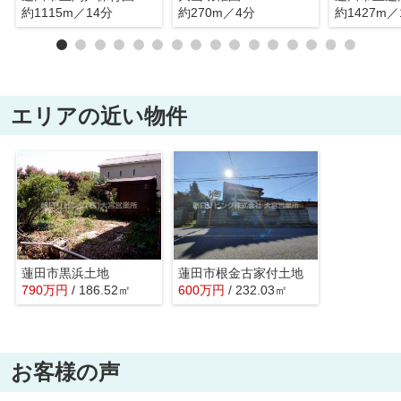
約1115m／14分
約270m／4分
約1427m／
エリアの近い物件
蓮田市黒浜土地
蓮田市根金古家付土地
790
万
円
/ 186.52㎡
600
万
円
/ 232.03㎡
お客様の声