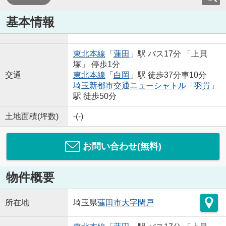
基本情報
東北本線
「
蓮田
」駅 バス17分 「上貝
塚」 停歩1分
交通
東北本線
「
白岡
」駅 徒歩37分車10分
埼玉新都市交通ニューシャトル
「
羽貫
」
駅 徒歩50分
土地面積(坪数)
-(-)
お問い合わせ(無料)
物件概要
所在地
埼玉県
蓮田市
大字閏戸