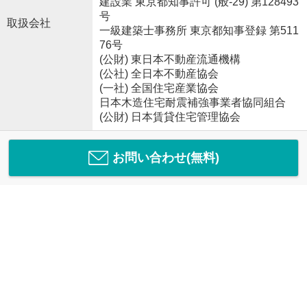
建設業 東京都知事許可 (般-29) 第128493
号
取扱会社
一級建築士事務所 東京都知事登録 第511
76号
(公財) 東日本不動産流通機構
(公社) 全日本不動産協会
(一社) 全国住宅産業協会
日本木造住宅耐震補強事業者協同組合
(公財) 日本賃貸住宅管理協会
お問い合わせ(無料)