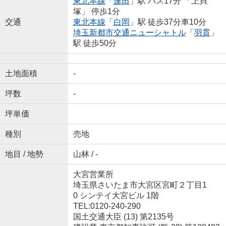
東北本線
「
蓮田
」駅 バス17分 「上貝
塚」 停歩1分
交通
東北本線
「
白岡
」駅 徒歩37分車10分
埼玉新都市交通ニューシャトル
「
羽貫
」
駅 徒歩50分
土地面積
-
坪数
-
坪単価
種別
売地
地目 / 地勢
山林 / -
大宮営業所
埼玉県さいたま市大宮区宮町２丁目1
0 シンテイ大宮ビル 1階
TEL:0120-240-290
国土交通大臣 (13) 第2135号