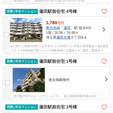
建築条件なし！蓮田駅4分の好立地の約162坪の土地！
蓮田駅前住宅 4号棟
売買 | 中古マンション
1,780
万
円
東北本線
「
蓮田
」駅 徒歩4分
1階 / 3LDK / 76.88㎡
埼玉県
蓮田市
東
５丁目8-4
●人気の１階部分●約７６平米の３LDK●約２５平米の専用庭あり●給湯器
２０２３年製●総戸数３５０戸●敷地内に公園あり●「蓮田」駅徒歩４分●
蓮田南小学校、蓮田南中学校
蓮田駅前住宅 1号棟
売買 | 中古マンション
過去掲載物件
総戸数350戸のビッグコミュニティ。最上階南西角部屋4LDK！
蓮田駅前住宅 3号棟
売買 | 中古マンション