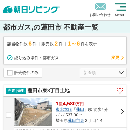
お問い合わせ
Menu
都市ガス,の蓮田市 不動産一覧
6
2
1～6
該当物件数
件
販売数
件
件を表示
変更
絞り込み条件：
都市ガス
販売物件のみ
蓮田市東3丁目土地
売買 | 売地
1
4,580
億
万
円
東北本線
「
蓮田
」駅 徒歩4分
- / - / 537.00㎡
埼玉県
蓮田市
東
３丁目4-4