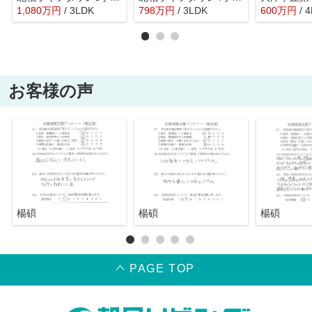
1,080
万
円
/ 3LDK
798
万
円
/ 3LDK
600
万
円
/ 
お客様の声
楊碩
楊碩
楊碩
PAGE TOP