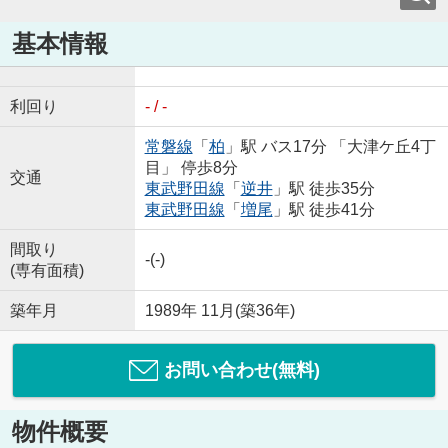
基本情報
利回り
- / -
常磐線
「
柏
」駅 バス17分 「大津ケ丘4丁
目」 停歩8分
交通
東武野田線
「
逆井
」駅 徒歩35分
東武野田線
「
増尾
」駅 徒歩41分
間取り
-(-)
(専有面積)
築年月
1989年 11月(築36年)
お問い合わせ(無料)
物件概要