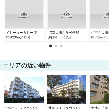
イトーヨーカドー アリオ柏店
沼南大津ケ丘郵便局
約1020m／13分
約891m／12分
約392m／
エリアの近い物件
北柏ライフタウン5丁目第一団地
北柏ライフタウン4丁目第二団地
大津ヶ丘第