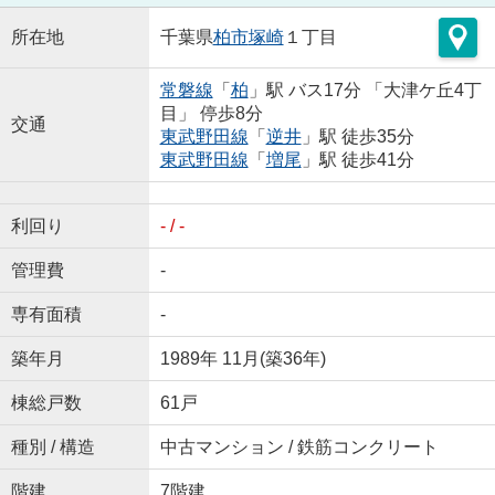
所在地
千葉県
柏市
塚崎
１丁目
常磐線
「
柏
」駅 バス17分 「大津ケ丘4丁
目」 停歩8分
交通
東武野田線
「
逆井
」駅 徒歩35分
東武野田線
「
増尾
」駅 徒歩41分
利回り
- / -
管理費
-
専有面積
-
築年月
1989年 11月(築36年)
棟総戸数
61戸
種別 / 構造
中古マンション / 鉄筋コンクリート
階建
7階建