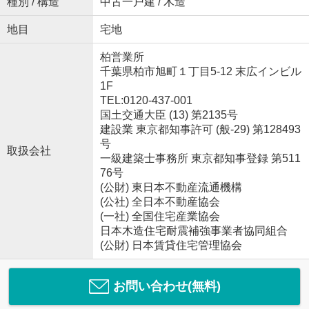
種別 / 構造
中古一戸建 / 木造
地目
宅地
柏営業所
千葉県柏市旭町１丁目5-12 末広インビル
1F
TEL:0120-437-001
国土交通大臣 (13) 第2135号
建設業 東京都知事許可 (般-29) 第128493
号
取扱会社
一級建築士事務所 東京都知事登録 第511
76号
(公財) 東日本不動産流通機構
(公社) 全日本不動産協会
(一社) 全国住宅産業協会
日本木造住宅耐震補強事業者協同組合
(公財) 日本賃貸住宅管理協会
お問い合わせ(無料)