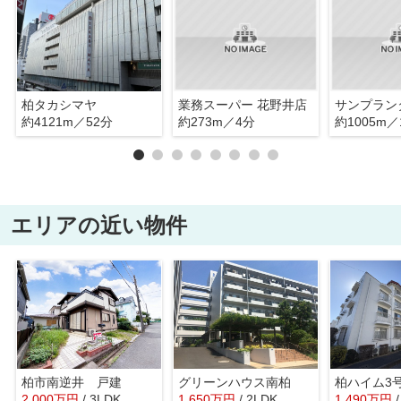
柏タカシマヤ
業務スーパー 花野井店
サンプラン
約4121m／52分
約273m／4分
約1005m／
エリアの近い物件
柏市南逆井 戸建
グリーンハウス南柏
柏ハイム3
2,000
万
円
/ 3LDK
1,650
万
円
/ 2LDK
1,490
万
円