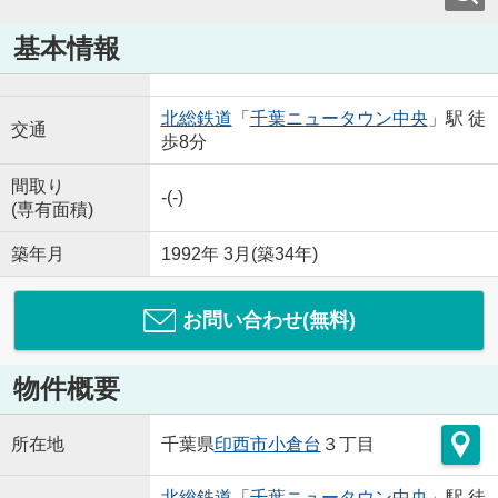
基本情報
北総鉄道
「
千葉ニュータウン中央
」駅 徒
交通
歩8分
間取り
-(-)
(専有面積)
築年月
1992年 3月(築34年)
お問い合わせ(無料)
物件概要
所在地
千葉県
印西市
小倉台
３丁目
北総鉄道
「
千葉ニュータウン中央
」駅 徒