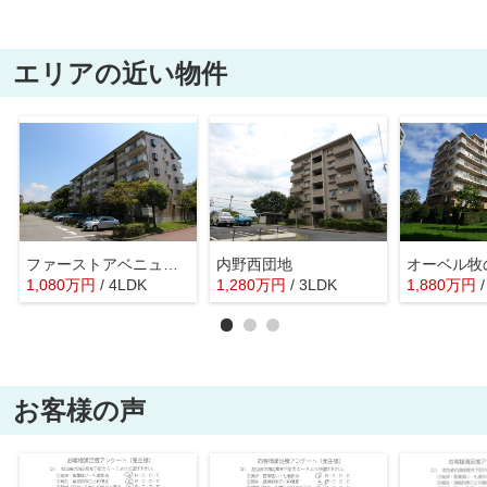
エリアの近い物件
ファーストアベニュー木刈
内野西団地
オーベル牧
1,080
万
円
/ 4LDK
1,280
万
円
/ 3LDK
1,880
万
円
お客様の声