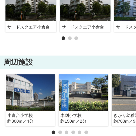
サードスクエア小倉台
サードスクエア小倉台
サードス
周辺施設
小倉台小学校
木刈小学校
きかり幼稚
約300m／4分
約150m／2分
約700m／