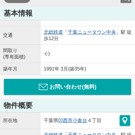
基本情報
北総鉄道
「
千葉ニュータウン中央
」駅 徒
交通
歩12分
間取り
-(-)
(専有面積)
築年月
1991年 3月(築35年)
お問い合わせ(無料)
物件概要
所在地
千葉県
印西市
小倉台
４丁目
北総鉄道
「
千葉ニュータウン中央
」駅 徒