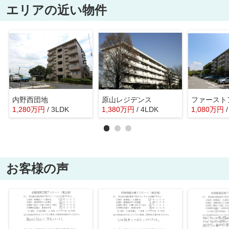
エリアの近い物件
内野西団地
原山レジデンス
1,280
万
円
/ 3LDK
1,380
万
円
/ 4LDK
1,080
万
円
お客様の声