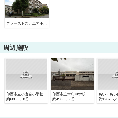
ファーストスクエア小倉台
周辺施設
印西市立小倉台小学校
印西市立木刈中学校
あい・あい
約600m／8分
約450m／6分
約1207m／