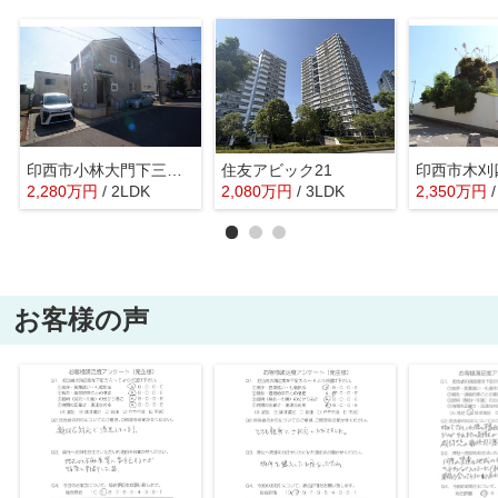
印西市小林大門下三丁目戸建
住友アビック21
印西市木刈
2,280
万
円
/ 2LDK
2,080
万
円
/ 3LDK
2,350
万
円
お客様の声