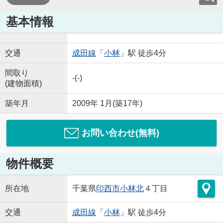
基本情報
交通
成田線
「
小林
」駅 徒歩4分
間取り
-(-)
(建物面積)
築年月
2009年 1月(築17年)
お問い合わせ(無料)
物件概要
所在地
千葉県
印西市
小林北
４丁目
交通
成田線
「
小林
」駅 徒歩4分