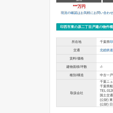
***万円
現況の確認はお気軽にお問い合わ
印西市東の原二丁目戸建の物件概
所在地
千葉県
印
交通
北総鉄道
賃料/価格
建物面積/坪数
-/-
種別/構造
中古一戸
千葉ニュ
千葉県船
TEL:012
取扱会社
国土交通大
(公財)
(公財)