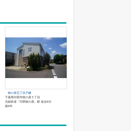
牧の原五丁目戸建
千葉県印西市牧の原５丁目
北総鉄道「印西牧の原」駅 徒歩8分
築9年