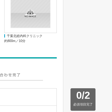
千葉北総内科クリニック
約800m／10分
0
/
2
必須項目完了