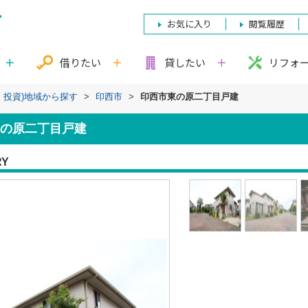
お気に入り
閲覧履歴
借りたい
貸したい
リフォ
・投資)地域から探す
>
印西市
>
印西市東の原二丁目戸建
の原二丁目戸建
RY