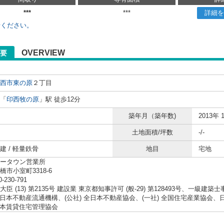
***
***
詳細を
せください。
OVERVIEW
要
西市
東の原
２丁目
「
印西牧の原
」駅 徒歩12分
築年月（築年数)
2013年 
土地面積/坪数
-/-
建 / 軽量鉄骨
地目
宅地
ータウン営業所
橋市小室町3318-6
0-230-791
臣 (13) 第2135号 建設業 東京都知事許可 (般-29) 第128493号、一級建築
 東日本不動産流通機構、(公社) 全日本不動産協会、(一社) 全国住宅産業協
 日本賃貸住宅管理協会