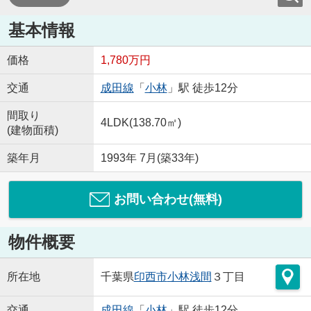
基本情報
価格
1,780万円
交通
成田線
「
小林
」駅 徒歩12分
間取り
4LDK(138.70㎡)
(建物面積)
築年月
1993年 7月(築33年)
お問い合わせ(無料)
物件概要
所在地
千葉県
印西市
小林浅間
３丁目
交通
成田線
「
小林
」駅 徒歩12分