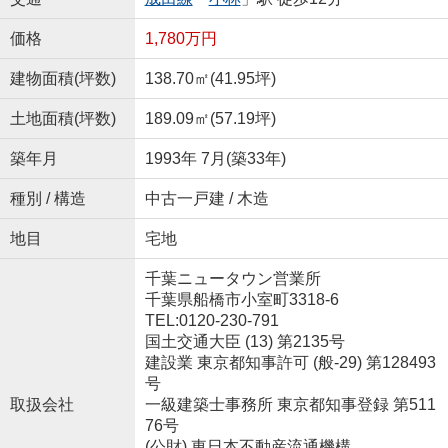
価格
1,780万円
建物面積(坪数)
138.70㎡(41.95坪)
土地面積(坪数)
189.09㎡(57.19坪)
築年月
1993年 7月(築33年)
種別 / 構造
中古一戸建 / 木造
地目
宅地
千葉ニュータウン営業所
千葉県船橋市小室町3318-6
TEL:0120-230-791
国土交通大臣 (13) 第2135号
建設業 東京都知事許可 (般-29) 第128493
号
取扱会社
一級建築士事務所 東京都知事登録 第511
76号
(公財) 東日本不動産流通機構