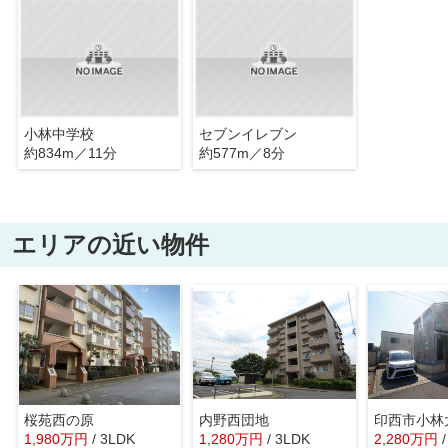
小林中学校
セブンイレブン
約834m／11分
約577m／8分
エリアの近い物件
桜苑西の原
内野西団地
1,980
万
円
/ 3LDK
1,280
万
円
/ 3LDK
2,280
万
円