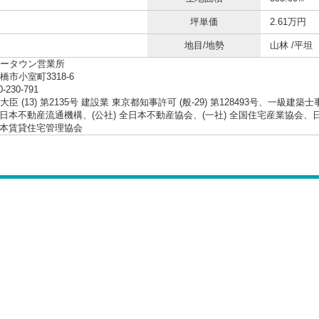
坪単価
2.61万円
地目/地勢
山林 /平坦
ータウン営業所
橋市小室町3318-6
0-230-791
臣 (13) 第2135号 建設業 東京都知事許可 (般-29) 第128493号、一級建築
 東日本不動産流通機構、(公社) 全日本不動産協会、(一社) 全国住宅産業協
 日本賃貸住宅管理協会