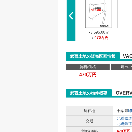
- / 595.00㎡
- /
470万円
VA
武西土地の販売区画情報
賃料/価格
建ぺい
470万円
OVERV
武西土地の物件概要
所在地
千葉県
印
北総鉄道
交通
北総鉄道
賃料/価格
470万円