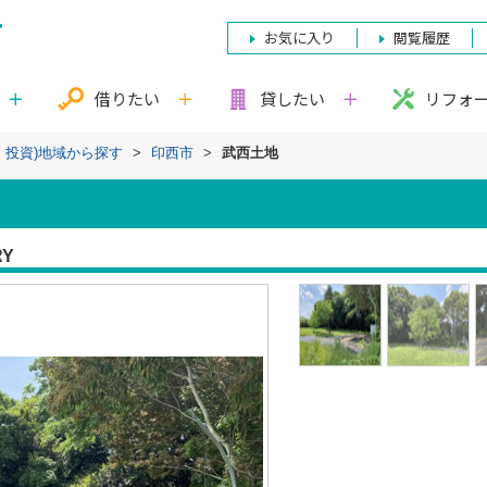
お気に入り
閲覧履歴
借りたい
貸したい
リフォ
・投資)地域から探す
>
印西市
>
武西土地
RY