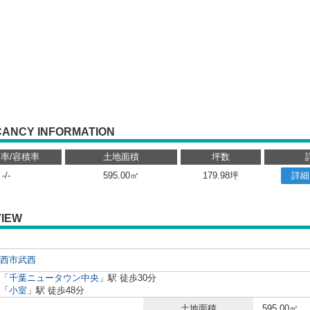
CANCY INFORMATION
率/容積率
土地面積
坪数
-/-
595.00㎡
179.98坪
詳細
IEW
西市
武西
「
千葉ニュータウン中央
」駅 徒歩30分
「
小室
」駅 徒歩48分
土地面積
595.00㎡