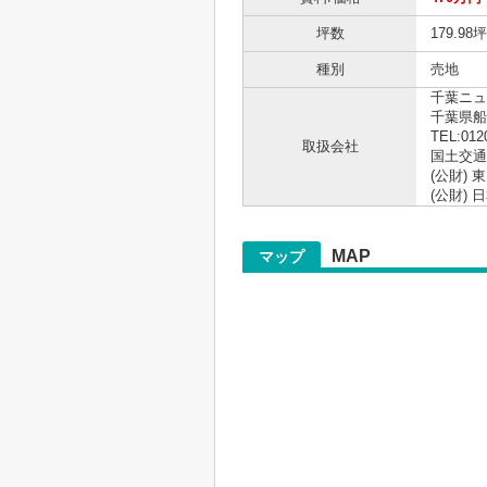
坪数
179.98坪
種別
売地
千葉ニュ
千葉県船
TEL:012
取扱会社
国土交通大
(公財)
(公財)
MAP
マップ