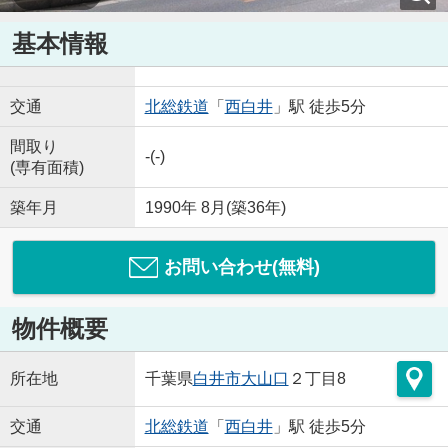
基本情報
交通
北総鉄道
「
西白井
」駅 徒歩5分
間取り
-(-)
(専有面積)
築年月
1990年 8月(築36年)
お問い合わせ(無料)
物件概要
所在地
千葉県
白井市
大山口
２丁目8
交通
北総鉄道
「
西白井
」駅 徒歩5分