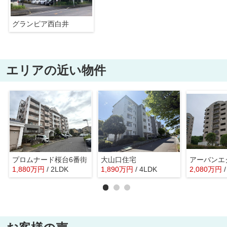
グランピア西白井
エリアの近い物件
プロムナード桜台6番街
大山口住宅
1,880
万
円
/ 2LDK
1,890
万
円
/ 4LDK
2,080
万
円