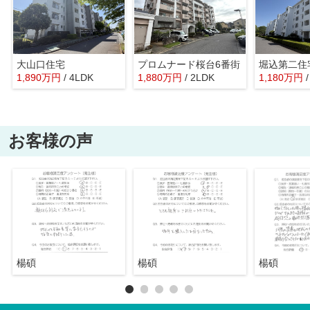
大山口住宅
プロムナード桜台6番街
堀込第二住
1,890
万
円
/ 4LDK
1,880
万
円
/ 2LDK
1,180
万
円
お客様の声
楊碩
楊碩
楊碩