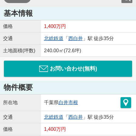
基本情報
価格
1,400万円
交通
北総鉄道
「
西白井
」駅 徒歩35分
土地面積(坪数)
240.00㎡(72.6坪)
お問い合わせ(無料)
物件概要
所在地
千葉県
白井市
根
交通
北総鉄道
「
西白井
」駅 徒歩35分
価格
1,400万円