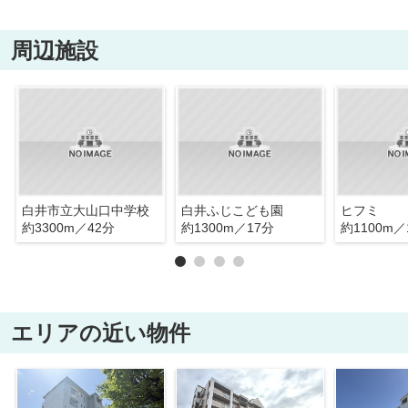
周辺施設
白井市立大山口中学校
白井ふじこども園
ヒフミ
約3300m／42分
約1300m／17分
約1100m／
エリアの近い物件