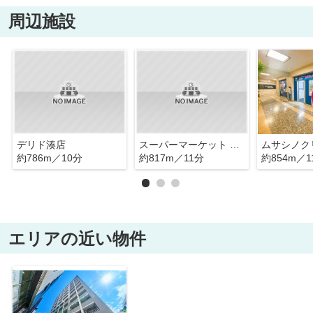
周辺施設
デリド湊店
スーパーマーケット リコス 入船1丁目店
約786m／10分
約817m／11分
約854m／1
エリアの近い物件