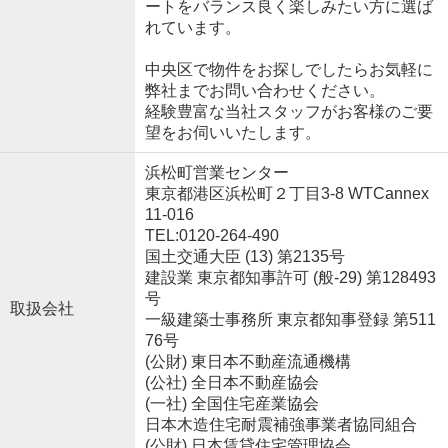
ートをバランス良く楽しみたい方に選ば
れています。
中央区で物件をお探しでしたらお気軽に
弊社までお問い合わせください。
経験豊富な当社スタッフがお客様のご要
望をお伺いいたします。
浜松町営業センター
東京都港区浜松町２丁目3-8 WTCannex
11-016
TEL:0120-264-490
国土交通大臣 (13) 第2135号
建設業 東京都知事許可 (般-29) 第128493
号
取扱会社
一級建築士事務所 東京都知事登録 第511
76号
(公財) 東日本不動産流通機構
(公社) 全日本不動産協会
(一社) 全国住宅産業協会
日本木造住宅耐震補強事業者協同組合
(公財) 日本賃貸住宅管理協会