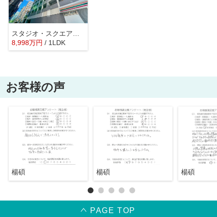
スタジオ・スクエア人形町
8,998
万
円
/ 1LDK
お客様の声
楊碩
楊碩
楊碩
PAGE TOP