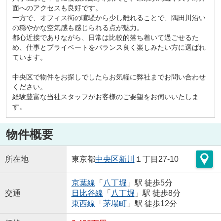
面へのアクセスも良好です。
一方で、オフィス街の喧騒から少し離れることで、隅田川沿い
の穏やかな空気感も感じられる点が魅力。
都心近接でありながら、日常は比較的落ち着いて過ごせるた
め、仕事とプライベートをバランス良く楽しみたい方に選ばれ
ています。
中央区で物件をお探しでしたらお気軽に弊社までお問い合わせ
ください。
経験豊富な当社スタッフがお客様のご要望をお伺いいたしま
す。
物件概要
所在地
東京都
中央区
新川
１丁目27-10
京葉線
「
八丁堀
」駅 徒歩5分
交通
日比谷線
「
八丁堀
」駅 徒歩8分
東西線
「
茅場町
」駅 徒歩12分