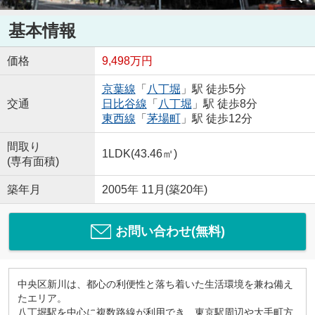
基本情報
価格
9,498万円
京葉線
「
八丁堀
」駅 徒歩5分
交通
日比谷線
「
八丁堀
」駅 徒歩8分
東西線
「
茅場町
」駅 徒歩12分
間取り
1LDK(43.46㎡)
(専有面積)
築年月
2005年 11月(築20年)
お問い合わせ(無料)
中央区新川は、都心の利便性と落ち着いた生活環境を兼ね備え
たエリア。
八丁堀駅を中心に複数路線が利用でき、東京駅周辺や大手町方