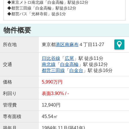
◆東京メトロ南北線「白金高輪」駅徒歩12分
◆都営三田線「白金高輪」駅徒歩12分
◆都営バス「光林寺前」徒歩1分
物件概要
所在地
東京都
港区
南麻布
４丁目11-27
日比谷線
「
広尾
」駅 徒歩11分
交通
南北線
「
白金高輪
」駅 徒歩12分
都営三田線
「
白金台
」駅 徒歩16分
価格
5,990万円
利回り
表面3.90% / -
管理費
12,940円
専有面積
45.54㎡
築年月
1984年 11月(築41年)