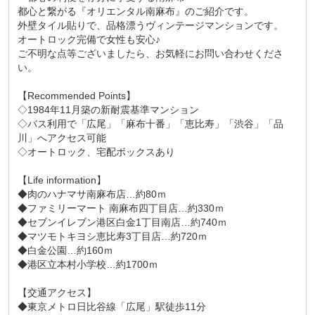
都心と繋がる『オリエンタル南麻布』のご紹介です。
外壁タイル貼りで、品格漂うヴィンテージマンションです。
オートロック完備で女性も安心♪
ご不明な点等ございましたら、お気軽にお問い合わせくださ
い。
【Recommended Points】
◇1984年11月築の新耐震基準マンション
◇バス利用で「広尾」「麻布十番」「恵比寿」「渋谷」「品
川」へアクセス可能
◇オートロック、宅配ボックスあり
【Life information】
◆肉のハナマサ南麻布店…約80ｍ
◆ファミリーマート 南麻布四丁目店…約330ｍ
◆セブンイレブン港区白金1丁目南店…約740ｍ
◆マツモトキヨシ恵比寿3丁目店…約720ｍ
◆白金公園…約160ｍ
◆港区立本村小学校…約1700ｍ
【交通アクセス】
◆東京メトロ日比谷線「広尾」駅徒歩11分