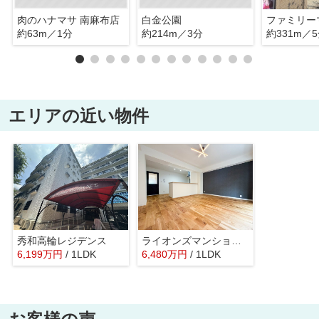
肉のハナマサ 南麻布店
白金公園
約63m／1分
約214m／3分
約331m／
エリアの近い物件
秀和高輪レジデンス
ライオンズマンショングリーン白金
6,199
万
円
/ 1LDK
6,480
万
円
/ 1LDK