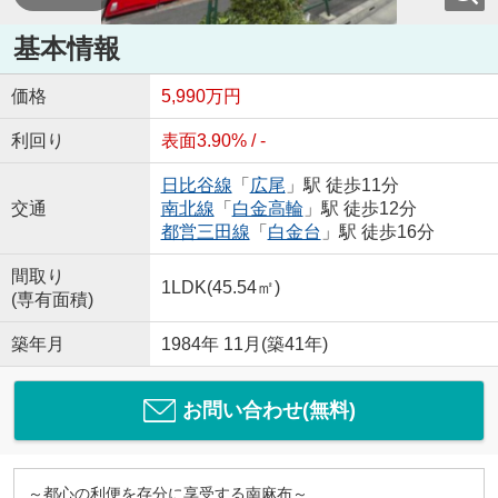
基本情報
価格
5,990万円
利回り
表面3.90% / -
日比谷線
「
広尾
」駅 徒歩11分
交通
南北線
「
白金高輪
」駅 徒歩12分
都営三田線
「
白金台
」駅 徒歩16分
間取り
1LDK(45.54㎡)
(専有面積)
築年月
1984年 11月(築41年)
お問い合わせ(無料)
～都心の利便を存分に享受する南麻布～