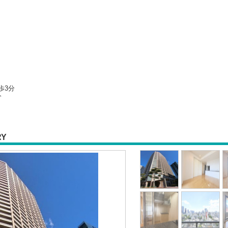
歩3分
分
RY