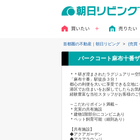
買いたい
売りたい
首都圏の不動産｜朝日リビング
>
(売買
パークコート麻布十番ザ
＊＊研ぎ澄まされたラグジュアリー空
「麻布十番」駅徒歩３分！
都心の利便を大いに享受できる立地に
港区でお住まいをお探しでしたらお気
経験豊富な当社スタッフがお客様のご
～こだわりポイント満載～
＊充実の共有施設
＊建物1階部分にコンビニあり
＊ペット飼育可能（細則あり）
【共有施設】
◆アクアガーデン
◆アクアラウンジ