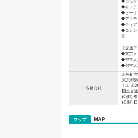
◆コモン
◆キッチ
◆ヒーリ
◆アクテ
◆ティア
◆コンシ
等
【交通ア
◆東京メ
◆都営大
◆都営大
浜松町営
東京都港区
TEL:012
取扱会社
国土交通大
(公財)
(公財)
MAP
マップ