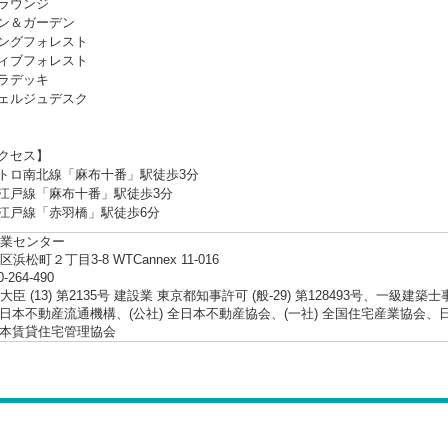
ラウンジ
ン＆ガーデン
ングフォレスト
ィブフォレスト
ラデッキ
ェルジュデスク
クセス】
トロ南北線「麻布十番」駅徒歩3分
江戸線「麻布十番」駅徒歩3分
江戸線「赤羽橋」駅徒歩6分
業センター
浜松町２丁目3-8 WTCannex 11-016
0-264-490
臣 (13) 第2135号 建設業 東京都知事許可 (般-29) 第128493号、一級建築
 東日本不動産流通機構、(公社) 全日本不動産協会、(一社) 全国住宅産業協
 日本賃貸住宅管理協会