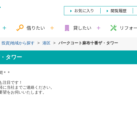
お気に入り
閲覧履歴
借りたい
貸したい
リフォ
・投資)地域から探す
>
港区
>
パークコート麻布十番ザ・タワー
・タワー
間＊＊
も注目です！
軽に当社までご連絡ください。
要望をお伺いいたします。