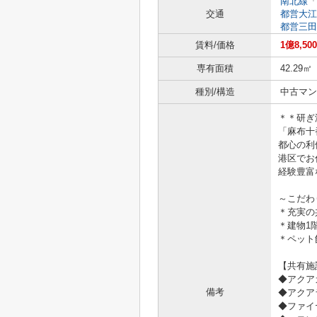
南北線
「
交通
都営大江
都営三田
賃料/価格
1億8,50
専有面積
42.29㎡
種別/構造
中古マン
＊＊研ぎ
「麻布十
都心の利
港区でお
経験豊富
～こだわ
＊充実の
＊建物1
＊ペット
【共有施
◆アクア
備考
◆アクア
◆ファイ