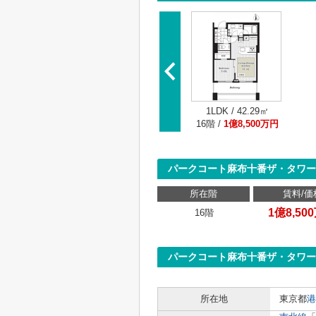
1LDK / 42.29㎡
16階 /
1億8,500万円
パークコート麻布十番ザ・タワー
所在階
賃料/価
1億8,50
16階
パークコート麻布十番ザ・タワー
所在地
東京都
港