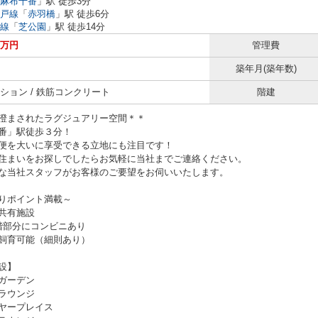
麻布十番
」駅 徒歩3分
戸線
「
赤羽橋
」駅 徒歩6分
線
「
芝公園
」駅 徒歩14分
0万円
管理費
築年月(築年数)
ション / 鉄筋コンクリート
階建
澄まされたラグジュアリー空間＊＊
番」駅徒歩３分！
便を大いに享受できる立地にも注目です！
住まいをお探しでしたらお気軽に当社までご連絡ください。
な当社スタッフがお客様のご要望をお伺いいたします。
りポイント満載～
共有施設
階部分にコンビニあり
飼育可能（細則あり）
設】
ガーデン
ラウンジ
ヤープレイス