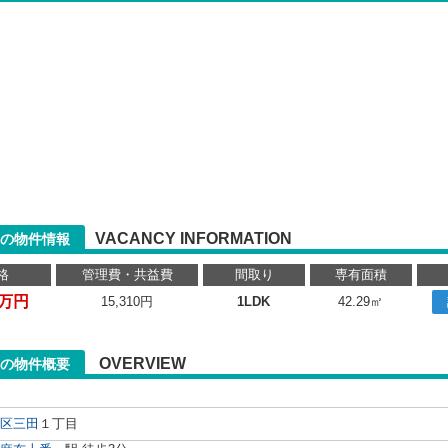
VACANCY INFORMATION
の物件情報
格
管理費・共益費
間取り
専有面積
0万円
15,310円
1LDK
42.29㎡
OVERVIEW
の物件概要
区
三田
１丁目