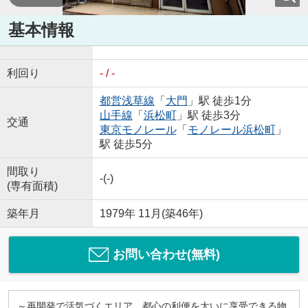
基本情報
利回り
- / -
都営浅草線
「
大門
」駅 徒歩1分
山手線
「
浜松町
」駅 徒歩3分
交通
東京モノレール
「
モノレール浜松町
」
駅 徒歩5分
間取り
-(-)
(専有面積)
築年月
1979年 11月(築46年)
お問い合わせ(無料)
～再開発で活気づくエリア、都心の利便を大いに享受できる物