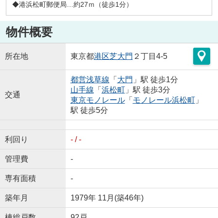
◆港浜松町郵便局…約27ｍ（徒歩1分）
物件概要
所在地
東京都
港区
芝大門
２丁目4-5
都営浅草線
「
大門
」駅 徒歩1分
山手線
「
浜松町
」駅 徒歩3分
交通
東京モノレール
「
モノレール浜松町
」
駅 徒歩5分
利回り
- / -
管理費
-
専有面積
-
築年月
1979年 11月(築46年)
棟総戸数
92戸