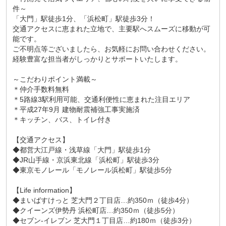
件～
「大門」駅徒歩1分、「浜松町」駅徒歩3分！
交通アクセスに恵まれた立地で、主要駅へスムーズに移動が可
能です。
ご不明点等ございましたら、お気軽にお問い合わせください。
経験豊富な担当者がしっかりとサポートいたします。
～こだわりポイント満載～
＊仲介手数料無料
＊5路線3駅利用可能、交通利便性に恵まれた注目エリア
＊平成27年9月 建物耐震補強工事実施済
＊キッチン、バス、トイレ付き
【交通アクセス】
◆都営大江戸線・浅草線「大門」駅徒歩1分
◆JR山手線・京浜東北線「浜松町」駅徒歩3分
◆東京モノレール「モノレール浜松町」駅徒歩5分
【Life information】
◆まいばすけっと 芝大門２丁目店…約350ｍ（徒歩4分）
◆クイーンズ伊勢丹 浜松町店…約350ｍ（徒歩5分）
◆セブン-イレブン 芝大門１丁目店…約180ｍ（徒歩3分）