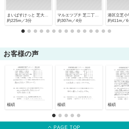
まいばすけっと 芝大門2丁目店
マルエツプチ 芝二丁目店
港区立芝小
約225m／3分
約307m／4分
約411m／
お客様の声
楊碩
楊碩
楊碩
PAGE TOP