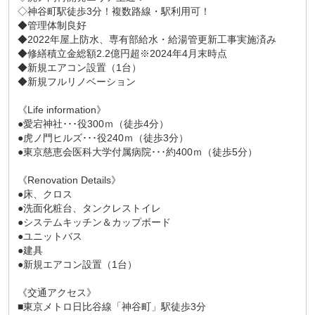
◇神谷町駅徒歩3分！複数路線・駅利用可！
◆管理体制良好
◆2022年屋上防水、専有部給水・給湯管更新工事実施済み
◆修繕積立金総額2.2億円超※2024年4月末時点
◆新規エアコン設置（1台）
◆新規フルリノベーション
《Life information》
●愛宕神社･･･役300ｍ（徒歩4分）
●虎ノ門ヒルズ･･･役240ｍ（徒歩3分）
●東京慈恵会医科大学付属病院･･･約400ｍ（徒歩5分）
《Renovation Details》
●床、クロス
●洗面化粧台、タンクレストイレ
●システムキッチン＆カップボード
●ユニットバス
●建具
●新規エアコン設置（1台）
《交通アクセス》
■東京メトロ日比谷線「神谷町」駅徒歩3分