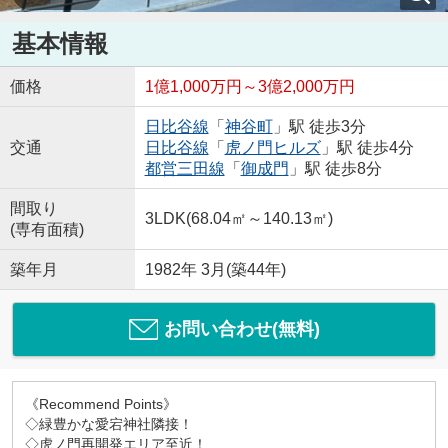
基本情報
価格
1億1,000万円～3億2,000万円
日比谷線
「
神谷町
」駅 徒歩3分
交通
日比谷線
「
虎ノ門ヒルズ
」駅 徒歩4分
都営三田線
「
御成門
」駅 徒歩8分
間取り
3LDK(68.04㎡～140.13㎡)
(専有面積)
築年月
1982年 3月(築44年)
お問い合わせ(無料)
《Recommend Points》
◇緑豊かな愛宕神社隣接！
◇虎ノ門再開発エリア至近！