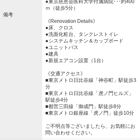
●東京慈恵会医科大学付属病院･･･約400
ｍ（徒歩5分）
備考
《Renovation Details》
●床、クロス
●洗面化粧台、タンクレストイレ
●システムキッチン＆カップボード
●ユニットバス
●建具
●新規エアコン設置（1台）
《交通アクセス》
■東京メトロ日比谷線「神谷町」駅徒歩3
分
■東京メトロ日比谷線「虎ノ門ヒルズ」
駅徒歩4分
■都営三田線「御成門」駅徒歩8分
■東京メトロ銀座線「虎ノ門」徒歩10分
ご不明点等ございましたら、お気軽にお
問い合わせください。