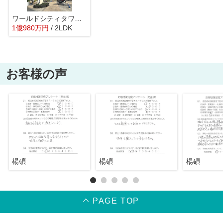
ワールドシティタワーズ アクアタワー
1
億
980
万
円
/ 2LDK
お客様の声
楊碩
楊碩
楊碩
PAGE TOP