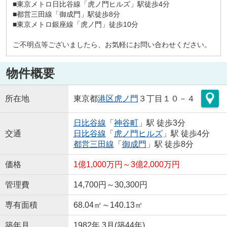
■東京メトロ日比谷線「虎ノ門ヒルズ」駅徒歩4分
■都営三田線「御成門」駅徒歩8分
■東京メトロ銀座線「虎ノ門」徒歩10分
ご不明点等ございましたら、お気軽にお問い合わせください。
物件概要
所在地
東京都
港区
虎ノ門
３丁目１０－４
日比谷線
「
神谷町
」駅 徒歩3分
交通
日比谷線
「
虎ノ門ヒルズ
」駅 徒歩4分
都営三田線
「
御成門
」駅 徒歩8分
価格
1億1,000万円～3億2,000万円
管理費
14,700円～30,300円
専有面積
68.04㎡～140.13㎡
築年月
1982年 3月(築44年)