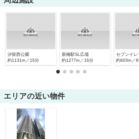
汐留西公園
新橋駅SL広場
約1131m／15分
約1277m／16分
約603m／
エリアの近い物件