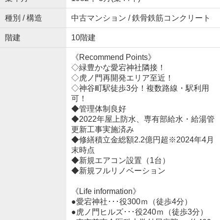
種別 / 構造
中古マンション / 鉄骨鉄筋コンクリート
階建
10階建
《Recommend Points》
◇緑豊かな愛宕神社隣接！
◇虎ノ門再開発エリア至近！
◇神谷町駅徒歩3分！複数路線・駅利用
可！
◆管理体制良好
◆2022年屋上防水、専有部給水・給湯管
更新工事実施済み
◆修繕積立金総額2.2億円超※2024年4月
末時点
◆新規エアコン設置（1台）
◆新規フルリノベーション
《Life information》
●愛宕神社･･･役300ｍ（徒歩4分）
●虎ノ門ヒルズ･･･役240ｍ（徒歩3分）