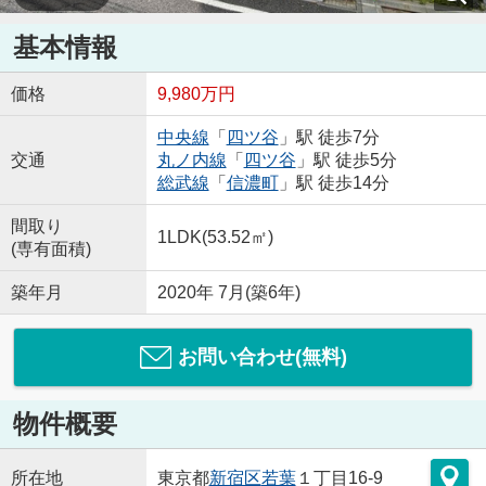
基本情報
価格
9,980万円
中央線
「
四ツ谷
」駅 徒歩7分
交通
丸ノ内線
「
四ツ谷
」駅 徒歩5分
総武線
「
信濃町
」駅 徒歩14分
間取り
1LDK(53.52㎡)
(専有面積)
築年月
2020年 7月(築6年)
お問い合わせ(無料)
物件概要
所在地
東京都
新宿区
若葉
１丁目16-9