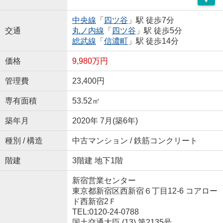
中央線
「
四ツ谷
」駅 徒歩7分
交通
丸ノ内線
「
四ツ谷
」駅 徒歩5分
総武線
「
信濃町
」駅 徒歩14分
価格
9,980万円
管理費
23,400円
専有面積
53.52㎡
築年月
2020年 7月(築6年)
種別 / 構造
中古マンション / 鉄筋コンクリート
階建
3階建 地下1階
新宿営業センター
東京都新宿区西新宿６丁目12-6 コアロー
ド西新宿2Ｆ
TEL:0120-24-0788
国土交通大臣 (13) 第2135号