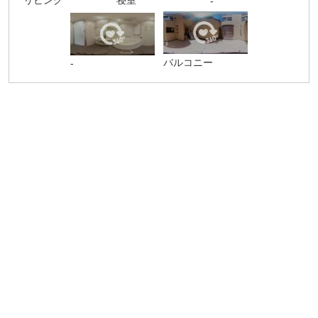
リビング
寝室
-
バルコニー
-