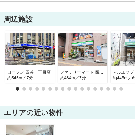
周辺施設
ローソン 四谷一丁目店
ファミリーマート 四谷二丁目店
約545m／7分
約484m／7分
約445m／
エリアの近い物件