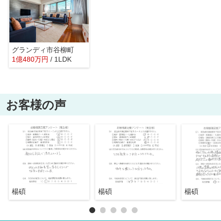
グランディ市谷柳町
1
億
480
万
円
/ 1LDK
お客様の声
楊碩
楊碩
楊碩