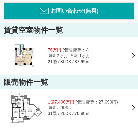
お問い合わせ(無料)
賃貸空室物件一覧
76万円
(管理費等：-)
2ヶ月
1ヶ月
敷金
礼金
21階
87.99㎡
3LDK
販売物件一覧
1億7,490万円
(管理費等：27,690円)
-
-
敷金
礼金
31階
70.98㎡
2LDK