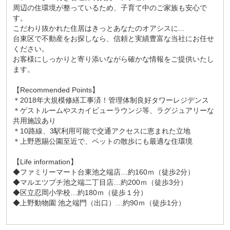
周辺の住環境が整っているため、子育て中のご家族も安心で
す。
こだわり抜かれた住居はきっとあなたのオアシスに...
台東区で不動産をお探しなら、信頼と実績豊富な当社にお任せ
ください。
お客様にしっかりと寄り添いながら確かな情報をご提供いたし
ます。
【Recommended Points】
＊2018年大規模修繕工事済！管理体制良好タワーレジデンス
＊ゲストルームやスカイビューラウンジ等、ラグジュアリーな
共用施設あり
＊10路線、3駅利用可能で交通アクセスに恵まれた立地
＊上野恩賜公園至近で、ペットの散歩にも最適な住環境
【Life information】
◆ファミリーマート台東池之端店…約160ｍ（徒歩2分）
◆マルエツプチ池之端二丁目店…約200ｍ（徒歩3分）
◆区立忍岡小学校…約180ｍ（徒歩１分）
◆上野動物園 池之端門（出口）…約90ｍ（徒歩1分）