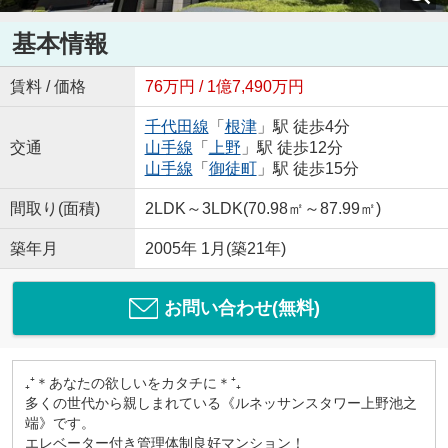
基本情報
賃料 / 価格
76万円 / 1億7,490万円
千代田線
「
根津
」駅 徒歩4分
交通
山手線
「
上野
」駅 徒歩12分
山手線
「
御徒町
」駅 徒歩15分
間取り(面積)
2LDK～3LDK(70.98㎡～87.99㎡)
築年月
2005年 1月(築21年)
お問い合わせ(無料)
₊⁺＊あなたの欲しいをカタチに＊⁺₊
多くの世代から親しまれている《ルネッサンスタワー上野池之
端》です。
エレベーター付き管理体制良好マンション！