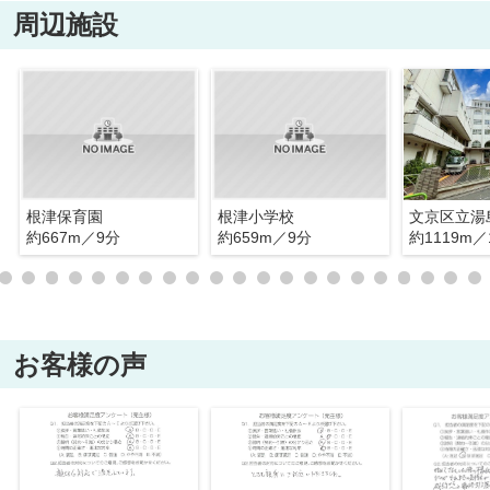
周辺施設
根津保育園
根津小学校
文京区立湯
約667m／9分
約659m／9分
約1119m／
お客様の声