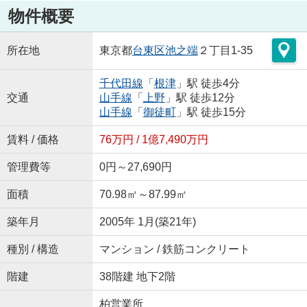
物件概要
所在地
東京都
台東区
池之端
２丁目1-35
千代田線
「
根津
」駅 徒歩4分
交通
山手線
「
上野
」駅 徒歩12分
山手線
「
御徒町
」駅 徒歩15分
賃料 / 価格
76万円 / 1億7,490万円
管理費等
0円～27,690円
面積
70.98㎡～87.99㎡
築年月
2005年 1月(築21年)
種別 / 構造
マンション / 鉄筋コンクリート
階建
38階建 地下2階
柏営業所