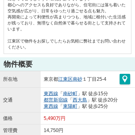
都心へのアクセスも良好でありながら、住宅街には落ち着いた
空気感が広がり、日常をゆったり過ごせる点も魅力。
再開発によって利便性が高まりつつも、地域に根付いた生活感
が残っており、無理なく自然体で暮らせる街として支持されて
います。
江東区で物件をお探しでしたらお気軽に弊社までお問い合わせ
ください。
物件概要
所在地
東京都
江東区
南砂
１丁目25-4
東西線
「
南砂町
」駅 徒歩15分
交通
都営新宿線
「
西大島
」駅 徒歩20分
東西線
「
東陽町
」駅 徒歩25分
価格
5,490万円
管理費
14,750円