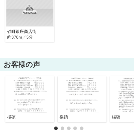
砂町銀座商店街
約378m／5分
お客様の声
楊碩
楊碩
楊碩