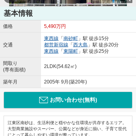
基本情報
価格
5,490万円
東西線
「
南砂町
」駅 徒歩15分
交通
都営新宿線
「
西大島
」駅 徒歩20分
東西線
「
東陽町
」駅 徒歩25分
間取り
2LDK(54.62㎡)
(専有面積)
築年月
2005年 9月(築20年)
お問い合わせ(無料)
江東区南砂は、生活利便と穏やかな住環境が共存するエリア。
大型商業施設やスーパー、公園などが身近に揃い、子育て世代
にとって暮らしやすい環境が整っています。