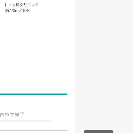
上大崎クリニック
約773m／10分