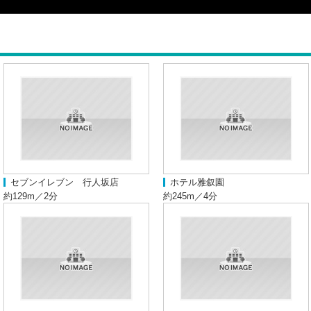
セブンイレブン 行人坂店
ホテル雅叙園
約129m／2分
約245m／4分