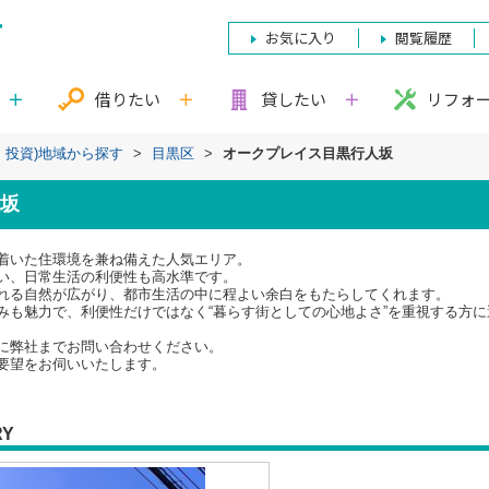
お気に入り
閲覧履歴
借りたい
貸したい
リフォ
・投資)地域から探す
>
目黒区
>
オークプレイス目黒行人坂
坂
着いた住環境を兼ね備えた人気エリア。
い、日常生活の利便性も高水準です。
れる自然が広がり、都市生活の中に程よい余白をもたらしてくれます。
みも魅力で、利便性だけではなく“暮らす街としての心地よさ”を重視する方
に弊社までお問い合わせください。
要望をお伺いいたします。
RY