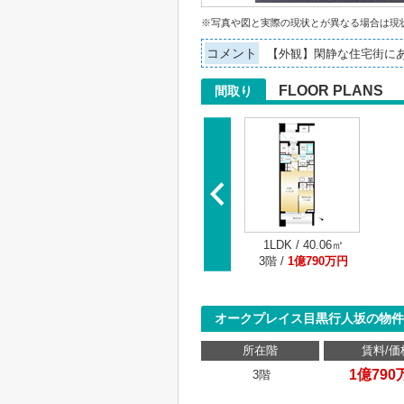
※写真や図と実際の現状とが異なる場合は現
コメント
【外観】閑静な住宅街に
FLOOR PLANS
間取り
1LDK / 40.06㎡
3階 /
1億790万円
オークプレイス目黒行人坂の物件
所在階
賃料/価
1億790
3階