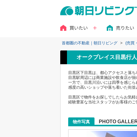
買いたい
売りたい
首都圏の不動産｜朝日リビング
>
(売買
オークプレイス目黒行人
目黒区下目黒は、都心アクセスと落ち
目黒駅周辺には商業施設や飲食店が揃
一方で、目黒川沿いには四季を感じら
感度の高いショップや落ち着いた街並
目黒区で物件をお探しでしたらお気軽
経験豊富な当社スタッフがお客様のご
PHOTO GALLE
物件写真