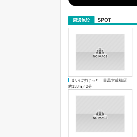
SPOT
周辺施設
まいばすけっと 目黒太鼓橋店
約133m／2分