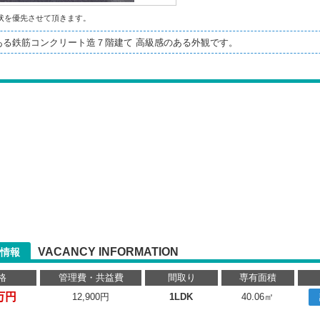
状を優先させて頂きます。
ある鉄筋コンクリート造７階建て 高級感のある外観です。
VACANCY INFORMATION
情報
格
管理費・共益費
間取り
専有面積
万円
12,900円
1LDK
40.06㎡