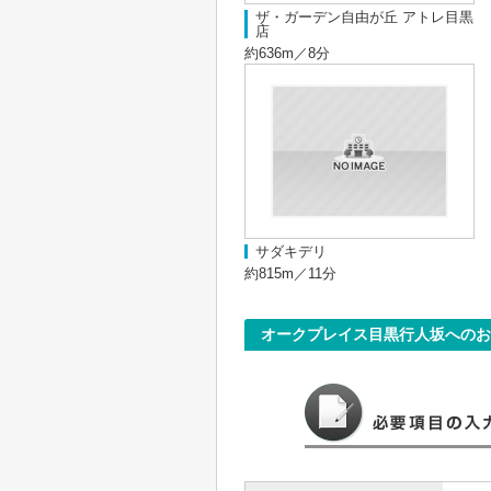
ザ・ガーデン自由が丘 アトレ目黒
店
約636m／8分
サダキデリ
約815m／11分
オークプレイス目黒行人坂へのお