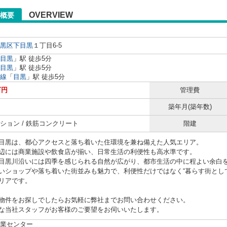
OVERVIEW
概要
黒区
下目黒
１丁目6-5
目黒
」駅 徒歩5分
目黒
」駅 徒歩5分
線
「
目黒
」駅 徒歩5分
万円
管理費
築年月(築年数)
ション / 鉄筋コンクリート
階建
目黒は、都心アクセスと落ち着いた住環境を兼ね備えた人気エリア。
辺には商業施設や飲食店が揃い、日常生活の利便性も高水準です。
目黒川沿いには四季を感じられる自然が広がり、都市生活の中に程よい余白
いショップや落ち着いた街並みも魅力で、利便性だけではなく“暮らす街とし
リアです。
物件をお探しでしたらお気軽に弊社までお問い合わせください。
な当社スタッフがお客様のご要望をお伺いいたします。
業センター