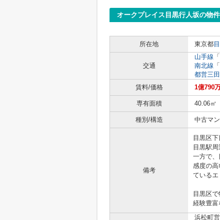
オークプレイス目黒行人坂の物件
所在地
東京都
目
山手線
「
交通
南北線
「
都営三田
賃料/価格
1億790
専有面積
40.06㎡
種別/構造
中古マン
目黒区下
目黒駅周
一方で、
感度の高
備考
ているエ
目黒区で
経験豊富
浜松町営