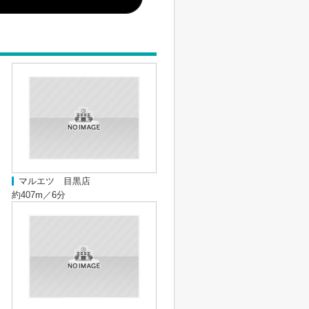
マルエツ 目黒店
約407m／6分