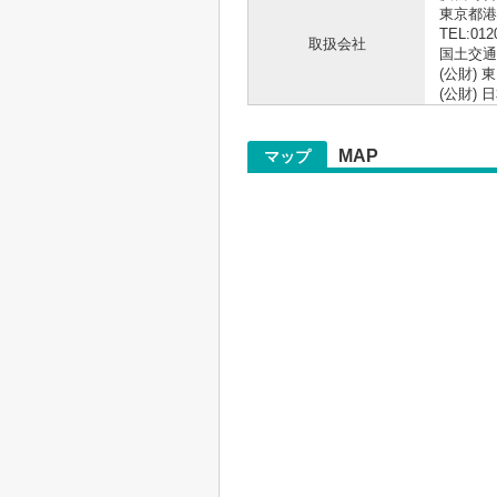
東京都港区
TEL:012
取扱会社
国土交通大
(公財)
(公財)
MAP
マップ