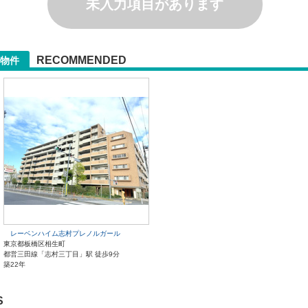
未入力項目があります
RECOMMENDED
物件
レーベンハイム志村プレノルガール
東京都板橋区相生町
都営三田線「志村三丁目」駅 徒歩9分
築22年
S