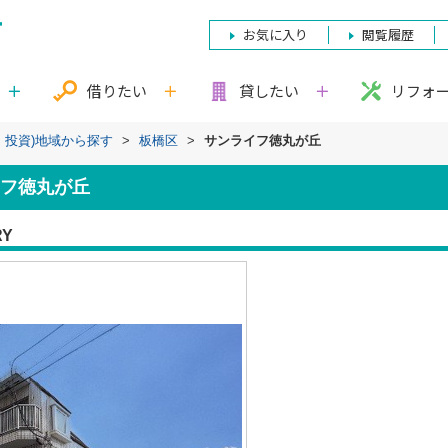
お気に入り
閲覧履歴
借りたい
貸したい
リフォ
・投資)地域から探す
>
板橋区
>
サンライフ徳丸が丘
フ徳丸が丘
RY