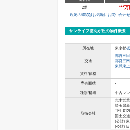
***
2階
現況の確認はお気軽にお問い合わ
サンライフ徳丸が丘の物件概要
所在地
東京都
板
都営三田
交通
都営三田
東武東上
賃料/価格
専有面積
-
種別/構造
中古マン
志木営業
埼玉県新
TEL:012
取扱会社
国土交通大
(公財)
(公財)