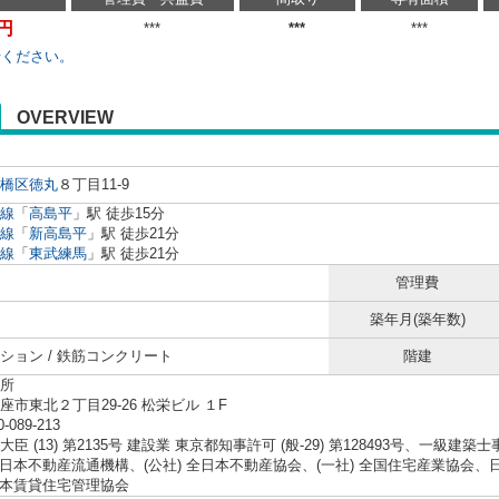
万円
***
***
***
せください。
OVERVIEW
橋区
徳丸
８丁目11-9
線
「
高島平
」駅 徒歩15分
線
「
新高島平
」駅 徒歩21分
線
「
東武練馬
」駅 徒歩21分
管理費
築年月(築年数)
ション / 鉄筋コンクリート
階建
所
座市東北２丁目29-26 松栄ビル １F
0-089-213
臣 (13) 第2135号 建設業 東京都知事許可 (般-29) 第128493号、一級建築
 東日本不動産流通機構、(公社) 全日本不動産協会、(一社) 全国住宅産業協
 日本賃貸住宅管理協会