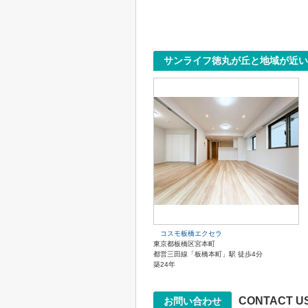
サンライフ徳丸が丘と地域が近い
コスモ板橋エクセラ
東京都板橋区宮本町
都営三田線「板橋本町」駅 徒歩4分
築24年
CONTACT U
お問い合わせ