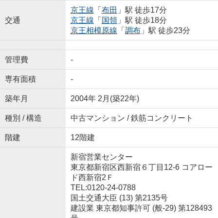
京王線
「
布田
」駅 徒歩17分
交通
京王線
「
国領
」駅 徒歩18分
京王相模原線
「
調布
」駅 徒歩23分
管理費
-
専有面積
-
築年月
2004年 2月(築22年)
種別 / 構造
中古マンション / 鉄筋コンクリート
階建
12階建
新宿営業センター
東京都新宿区西新宿６丁目12-6 コアロー
ド西新宿2Ｆ
TEL:0120-24-0788
国土交通大臣 (13) 第2135号
建設業 東京都知事許可 (般-29) 第128493