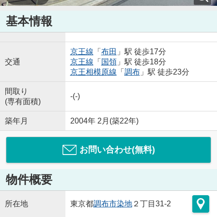
基本情報
京王線
「
布田
」駅 徒歩17分
交通
京王線
「
国領
」駅 徒歩18分
京王相模原線
「
調布
」駅 徒歩23分
間取り
-(-)
(専有面積)
築年月
2004年 2月(築22年)
お問い合わせ(無料)
物件概要
所在地
東京都
調布市
染地
２丁目31-2