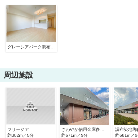
グレーシアパーク調布国領
周辺施設
フリージア
さわやか信用金庫多摩川支店
調布染地郵
約382m／5分
約671m／9分
約681m／