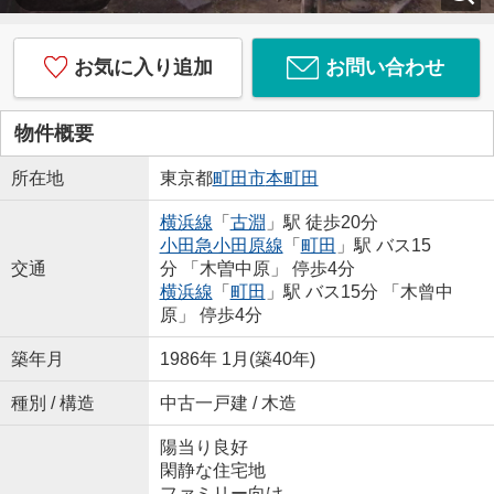
お気に入り追加
お問い合わせ
物件概要
所在地
東京都
町田市
本町田
横浜線
「
古淵
」駅 徒歩20分
小田急小田原線
「
町田
」駅 バス15
交通
分 「木曽中原」 停歩4分
横浜線
「
町田
」駅 バス15分 「木曾中
原」 停歩4分
築年月
1986年 1月(築40年)
種別 / 構造
中古一戸建 / 木造
陽当り良好
閑静な住宅地
ファミリー向け