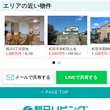
エリアの近い物件
鶴川2丁目団地
町田市本町田土地
町田市図師
1,890
万
円
/ 3LDK
2,100
万
円
/ 198.60㎡
2,100
万
円
メールで共有する
LINEで共有する
PAGE TOP