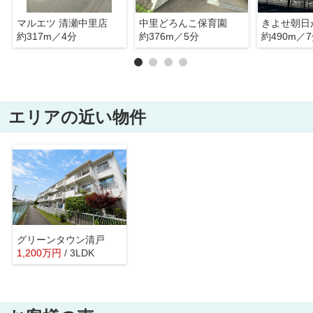
マルエツ 清瀬中里店
中里どろんこ保育園
約317m／4分
約376m／5分
約490m／
エリアの近い物件
グリーンタウン清戸
1,200
万
円
/ 3LDK