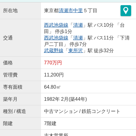
所在地
東京都
清瀬市
中里
５丁目
西武池袋線
「
清瀬
」駅 バス10分 「台
田」 停歩1分
交通
西武池袋線
「
清瀬
」駅 バス11分 「下清
戸二丁目」 停歩7分
武蔵野線
「
東所沢
」駅 徒歩32分
価格
770万円
管理費
11,200円
専有面積
64.80㎡
築年月
1982年 2月(築44年)
種別 / 構造
中古マンション / 鉄筋コンクリート
階建
7階建
志木営業所