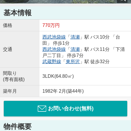
基本情報
価格
770万円
西武池袋線
「
清瀬
」駅 バス10分 「台
田」 停歩1分
交通
西武池袋線
「
清瀬
」駅 バス11分 「下清
戸二丁目」 停歩7分
武蔵野線
「
東所沢
」駅 徒歩32分
間取り
3LDK(64.80㎡)
(専有面積)
築年月
1982年 2月(築44年)
お問い合わせ(無料)
物件概要