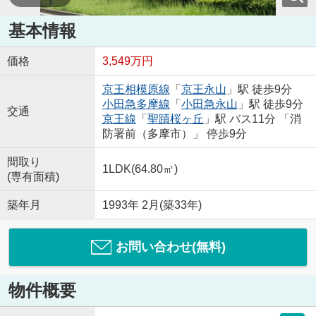
基本情報
価格
3,549万円
京王相模原線
「
京王永山
」駅 徒歩9分
小田急多摩線
「
小田急永山
」駅 徒歩9分
交通
京王線
「
聖蹟桜ヶ丘
」駅 バス11分 「消
防署前（多摩市）」 停歩9分
間取り
1LDK(64.80㎡)
(専有面積)
築年月
1993年 2月(築33年)
お問い合わせ(無料)
物件概要