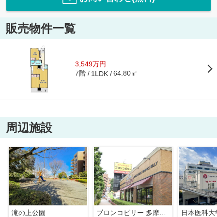
販売物件一覧
3,549万円
7階
64.80㎡
1LDK
周辺施設
滝の上公園
ブロンコビリー 多摩ニュータウン通り店