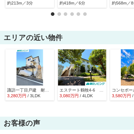
約213m／3分
約418m／6分
約568m／
エリアの近い物件
諏訪一丁目戸建 耐震診断！補強工事実施！室内キレイ！
エステート鶴牧4-6 広くて快適！戸建て感覚で暮らせる！
3,280
万
円
/ 3LDK
3,080
万
円
/ 4LDK
3,580
万
円
お客様の声