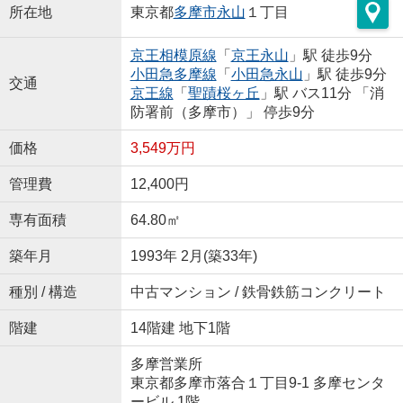
所在地
東京都
多摩市
永山
１丁目
京王相模原線
「
京王永山
」駅 徒歩9分
小田急多摩線
「
小田急永山
」駅 徒歩9分
交通
京王線
「
聖蹟桜ヶ丘
」駅 バス11分 「消
防署前（多摩市）」 停歩9分
価格
3,549万円
管理費
12,400円
専有面積
64.80㎡
築年月
1993年 2月(築33年)
種別 / 構造
中古マンション / 鉄骨鉄筋コンクリート
階建
14階建 地下1階
多摩営業所
東京都多摩市落合１丁目9-1 多摩センタ
ービル 1階