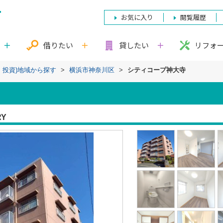
お気に入り
閲覧履歴
借りたい
貸したい
リフォ
・投資)地域から探す
>
横浜市神奈川区
>
シティコープ神大寺
RY