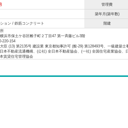
円
管理費
築年月(築年数)
ション / 鉄筋コンクリート
階建
所
横浜市保土ケ谷区帷子町２丁目47 第一斉藤ビル3階
0-220-154
臣 (13) 第2135号 建設業 東京都知事許可 (般-29) 第128493号、一級建築
 東日本不動産流通機構、(公社) 全日本不動産協会、(一社) 全国住宅産業協
 日本賃貸住宅管理協会