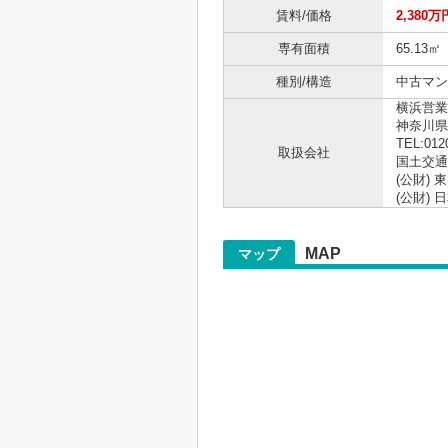
賃料/価格
2,380万
専有面積
65.13㎡
種別/構造
中古マン
横浜営業
神奈川県
TEL:012
取扱会社
国土交通大
(公財)
(公財)
MAP
マップ