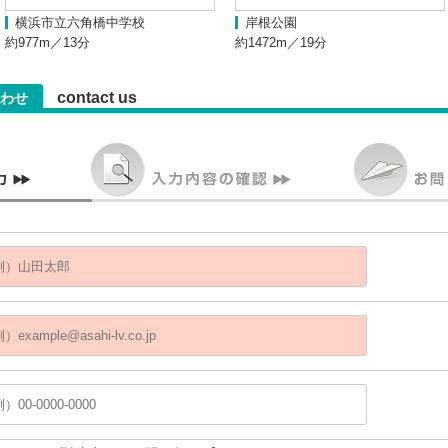
横浜市立六角橋中学校
岸根公園
約977m／13分
約1472m／19分
contact us
わせ