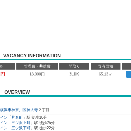
VACANCY INFORMATION
格
管理費・共益費
間取り
専有面積
万円
18,000円
3LDK
65.13㎡
OVERVIEW
横浜市神奈川区
神大寺
２丁目
イン
「
片倉町
」駅 徒歩10分
イン
「
三ツ沢上町
」駅 徒歩25分
イン
「
三ツ沢下町
」駅 徒歩22分