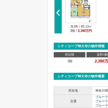
3LDK / 65.13㎡
3階 /
2,380万円
シティコープ神大寺の物件情報
所在階
賃料/価
2,380
3階
シティコープ神大寺の物件概要
所在地
神奈川県
ブルーラ
交通
ブルーラ
ブルーラ